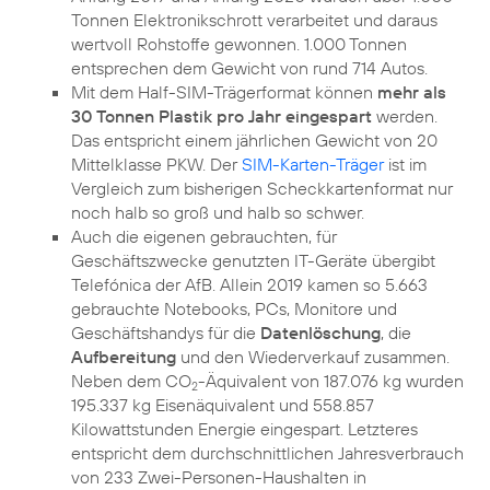
Tonnen Elektronikschrott verarbeitet und daraus
wertvoll Rohstoffe gewonnen. 1.000 Tonnen
entsprechen dem Gewicht von rund 714 Autos.
Mit dem Half-SIM-Trägerformat können
mehr als
30 Tonnen Plastik pro Jahr eingespart
werden.
Das entspricht einem jährlichen Gewicht von 20
Mittelklasse PKW. Der
SIM-Karten-Träger
ist im
Vergleich zum bisherigen Scheckkartenformat nur
noch halb so groß und halb so schwer.
Auch die eigenen gebrauchten, für
Geschäftszwecke genutzten IT-Geräte übergibt
Telefónica der AfB. Allein 2019 kamen so 5.663
gebrauchte Notebooks, PCs, Monitore und
Geschäftshandys für die
Datenlöschung
, die
Aufbereitung
und den Wiederverkauf zusammen.
Neben dem CO
-Äquivalent von 187.076 kg wurden
2
195.337 kg Eisenäquivalent und 558.857
Kilowattstunden Energie eingespart. Letzteres
entspricht dem durchschnittlichen Jahresverbrauch
von 233 Zwei-Personen-Haushalten in