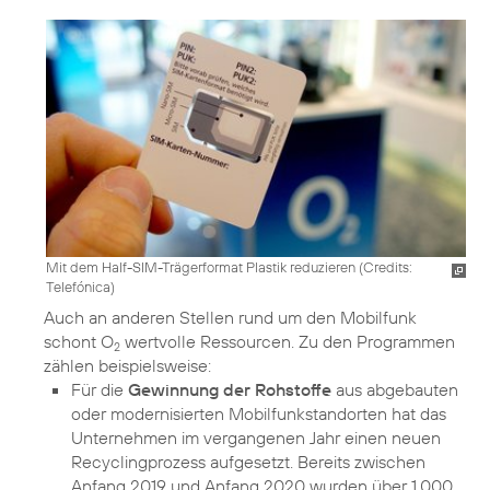
Mit dem Half-SIM-Trägerformat Plastik reduzieren (
Credits:
Telefónica
)
Auch an anderen Stellen rund um den Mobilfunk
schont O
wertvolle
Ressourcen
. Zu den Programmen
2
Für die
Gewinnung der Rohstoffe
aus abgebauten
oder modernisierten Mobilfunkstandorten hat das
Unternehmen im vergangenen Jahr einen neuen
Recyclingprozess aufgesetzt. Bereits zwischen
Anfang 2019 und Anfang 2020 wurden über 1.000