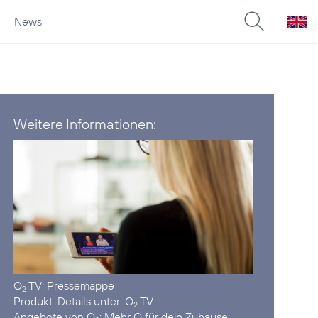
News
Weitere Informationen:
O
TV:
Pressemappe
2
Produkt-Details unter:
O
TV
2
Angebote von O
:
Mehr O für dein Zuhause