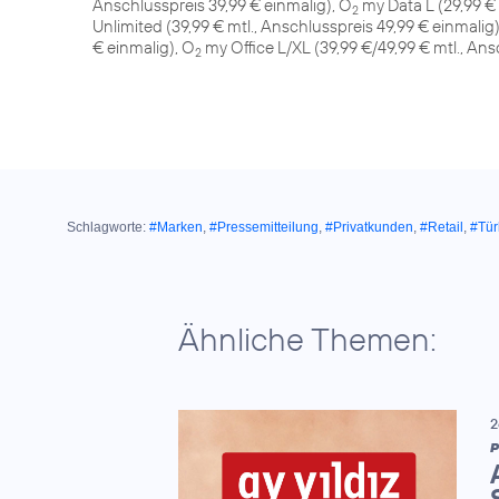
Anschlusspreis 39,99 € einmalig), O
my Data L (29,99 € 
2
Unlimited (39,99 € mtl., Anschlusspreis 49,99 € einmalig)
€ einmalig), O
my Office L/XL (39,99 €/49,99 € mtl., Ans
2
Schlagworte:
#Marken
,
#Pressemitteilung
,
#Privatkunden
,
#Retail
,
#Tür
Ähnliche Themen:
2
P