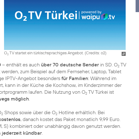
O
TV startet ein türkischsprachiges Angebot. (
Credits: o2
)
2
D
– enthält es auch
über 70 deutsche Sender
in SD. O
TV
2
 werden, zum Beispiel auf dem Fernseher, Laptop, Tablet
hige IPTV-Angebot besonders
für Familien
: Während im
t, kann in der Küche die Kochshow, im Kinderzimmer der
portprogramm laufen. Die Nutzung von O
TV Türkei ist
2
wegs möglich
.
O
Shops sowie über die O
Hotline erhältlich. Bei
2
2
kostenlos
, danach kostet das Paket monatlich 9,99 Euro.
M, S) kombiniert oder unabhängig davon genutzt werden.
n
jederzeit kündbar
.