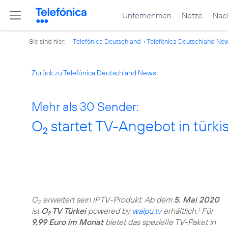
Unternehmen
Netze
Nach
Sie sind hier:
Telefónica Deutschland
Telefónica Deutschland Ne
Zurück zu Telefónica Deutschland News
Mehr als 30 Sender:
O
startet TV-Angebot in türk
2
O
erweitert sein IPTV-Produkt: Ab dem
5. Mai 2020
2
ist
O
TV Türkei
powered by
waipu.tv
erhältlich.
Für
1
2
9,99 Euro im Monat
bietet das spezielle TV-Paket in