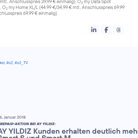
mtl., Anschlusspreis 39,99 € einmalig), O
my Data Spot
2
, O
my Home XL/L (44,99 €/34,99 € mtl., Anschlusspreis 69,99
2
chlusspreis 69,99 € einmalig).
kei
,
#o2
,
#o2_TV
6. Januar 2018
REPAID-AKTION BEI AY YILDIZ:
AY YILDIZ Kunden erhalten deutlich me
Smart S und Smart M