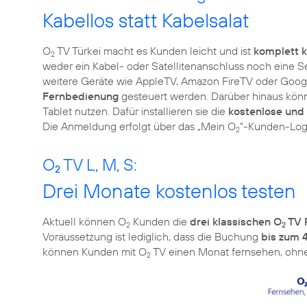
Kabellos statt Kabelsalat
O
TV Türkei macht es Kunden leicht und ist
komplett k
2
weder ein Kabel- oder Satellitenanschluss noch eine 
weitere Geräte wie AppleTV, Amazon FireTV oder Goo
Fernbedienung
gesteuert werden. Darüber hinaus kön
Tablet nutzen. Dafür installieren sie die
kostenlose und 
Die Anmeldung erfolgt über das „Mein O
“-Kunden-Log
2
O
TV L, M, S:
2
Drei Monate kostenlos testen
Aktuell können O
Kunden die
drei klassischen O
TV 
2
2
Voraussetzung ist lediglich, dass die Buchung
bis zum 
können Kunden mit O
TV einen Monat fernsehen, ohne 
2