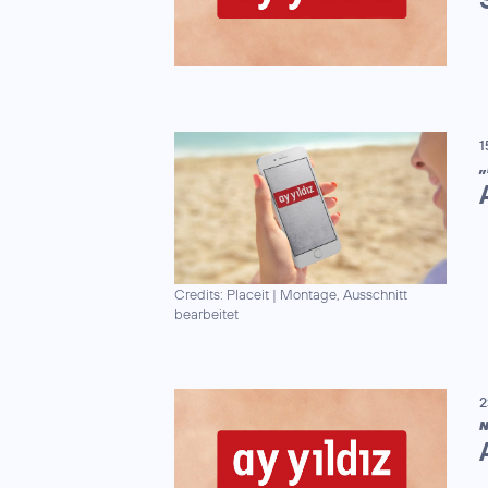
1
„
Credits: Placeit
|
Montage, Ausschnitt
bearbeitet
2
N