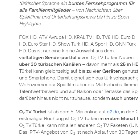
türkischer Sprache ein
buntes Fernsehprogramm für
alle Familienmitglieder
– von Nachrichten über
Spielfilme und Unterhaltungsshows bis hin zu Sport-
Highlights.
FOX HD, ATV Avrupa HD, KRAL TV HD, TV8 HD, Euro D
HD, Euro Star HD, Show Turk HD, A Spor HD, CNN Türk
HD: Das ist nur eine kleine Auswahl aus dem
vielfältigen Senderportfolio
von O
TV Türkei. Neben
2
über 30 türkischen Kanälen
– davon mehr als
25 in H
Türkei kann gleichzeitig auf
bis zu vier Geräten
genutzt
und Smartphone. Damit eignet sich das türkischsprac
Wohnzimmer der Spielfilm über die Mattscheibe flimmer
Talentwettbewerb und auf Balkon oder Terrasse das S
darüber hinaus nicht nur zuhause, sondern
auch unter
O
TV Türkei
ist ab dem 5. Mai online auf
o2.de
, in den 
2
erstmaliger Buchung ist O
TV Türkei
im ersten Monat 
2
O
TV Türkei kann mit allen anderen O
TV Paketen (L, 
2
2
Das IPTV-Angebot von O
ist nach Ablauf von 30 Tage
2