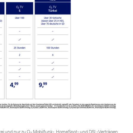
rei und nur zu O
Mobilfunk-, HomeSpot- und DSL-Verträgen