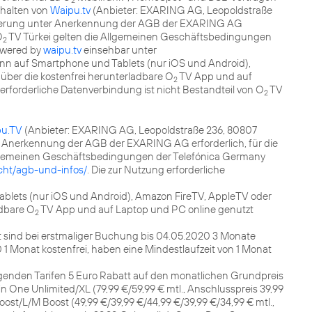
2
nhalten von
Waipu.tv
(Anbieter: EXARING AG, Leopoldstraße
trierung unter Anerkennung der AGB der EXARING AG
O
TV Türkei gelten die Allgemeinen Geschäftsbedingungen
2
wered by
waipu.tv
einsehbar unter
ann auf Smartphone und Tablets (nur iOS und Android),
ber die kostenfrei herunterladbare O
TV App und auf
2
erforderliche Datenverbindung ist nicht Bestandteil von O
TV
2
u.TV
(Anbieter: EXARING AG, Leopoldstraße 236, 80807
r Anerkennung der AGB der EXARING AG erforderlich, für die
lgemeinen Geschäftsbedingungen der Telefónica Germany
cht/agb-und-infos/
. Die zur Nutzung erforderliche
blets (nur iOS und Android), Amazon FireTV, AppleTV oder
adbare O
TV App und auf Laptop und PC online genutzt
2
at sind bei erstmaliger Buchung bis 04.05.2020 3 Monate
1 Monat kostenfrei, haben eine Mindestlaufzeit von 1 Monat
lgenden Tarifen 5 Euro Rabatt auf den monatlichen Grundpreis
in One Unlimited/XL (79,99 €/59,99 € mtl., Anschlusspreis 39,99
ost/L/M Boost (49,99 €/39,99 €/44,99 €/39,99 €/34,99 € mtl.,