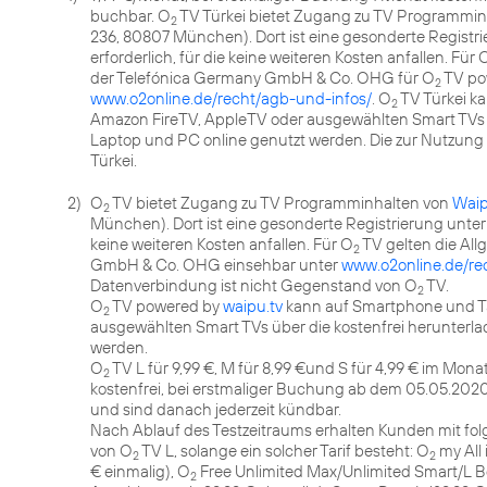
buchbar. O
TV Türkei bietet Zugang zu TV Programmi
2
236, 80807 München). Dort ist eine gesonderte Regis
erforderlich, für die keine weiteren Kosten anfallen. Für 
der Telefónica Germany GmbH & Co. OHG für O
TV po
2
www.o2online.de/recht/agb-und-infos/
. O
TV Türkei k
2
Amazon FireTV, AppleTV oder ausgewählten Smart TVs ü
Laptop und PC online genutzt werden. Die zur Nutzung 
Türkei.
2)
O
TV bietet Zugang zu TV Programminhalten von
Waip
2
München). Dort ist eine gesonderte Registrierung unte
keine weiteren Kosten anfallen. Für O
TV gelten die Al
2
GmbH & Co. OHG einsehbar unter
www.o2online.de/re
Datenverbindung ist nicht Gegenstand von O
TV.
2
O
TV powered by
waipu.tv
kann auf Smartphone und Ta
2
ausgewählten Smart TVs über die kostenfrei herunterl
werden.
O
TV L für 9,99 €, M für 8,99 €und S für 4,99 € im Mon
2
kostenfrei, bei erstmaliger Buchung ab dem 05.05.2020 
und sind danach jederzeit kündbar.
Nach Ablauf des Testzeitraums erhalten Kunden mit fo
von O
TV L, solange ein solcher Tarif besteht: O
my All 
2
2
€ einmalig), O
Free Unlimited Max/Unlimited Smart/L Bo
2