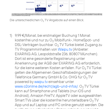
Die unterschiedlichen O
TV Angebote auf einen Blick.
2
1)
9,99 €/Monat, bei erstmaliger Buchung 1 Monat
kostenfrei und nur zu O
Mobilfunk-, HomeSpot- und
2
DSL-Verträgen buchbar. O
TV Türkei bietet Zugang zu
2
TV Programminhalten von
Waipu.tv
(Anbieter:
EXARING AG, Leopoldstraße 236, 80807 München).
Dort ist eine gesonderte Registrierung unter
Anerkennung der AGB der EXARING AG erforderlich,
für die keine weiteren Kosten anfallen. Für O
TV Türkei
2
gelten die Allgemeinen Geschäftsbedingungen der
Telefónica Germany GmbH & Co. OHG für O
TV
2
powered by
waipu.tv
einsehbar unter
www.o2online.de/recht/agb-und-infos/
. O
TV Türkei
2
kann auf Smartphone und Tablets (nur iOS und
Android), Amazon FireTV, AppleTV oder ausgewählten
Smart TVs über die kostenfrei herunterladbare O
TV
2
App und auf Laptop und PC online genutzt werden. Die