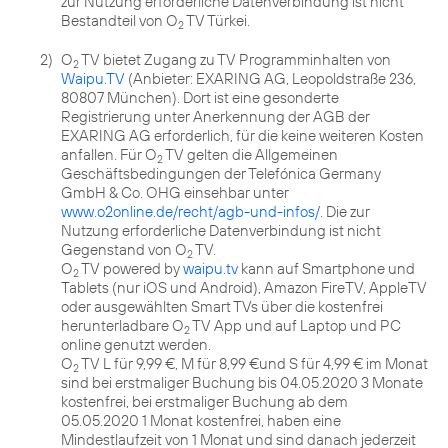
zur Nutzung erforderliche Datenverbindung ist nicht
Bestandteil von O
TV Türkei.
2
2)
O
TV bietet Zugang zu TV Programminhalten von
2
Waipu.TV
(Anbieter: EXARING AG, Leopoldstraße 236,
80807 München). Dort ist eine gesonderte
Registrierung unter Anerkennung der AGB der
EXARING AG erforderlich, für die keine weiteren Kosten
anfallen. Für O
TV gelten die Allgemeinen
2
Geschäftsbedingungen der Telefónica Germany
GmbH & Co. OHG einsehbar unter
www.o2online.de/recht/agb-und-infos/
. Die zur
Nutzung erforderliche Datenverbindung ist nicht
Gegenstand von O
TV.
2
O
TV powered by
waipu.tv
kann auf Smartphone und
2
Tablets (nur iOS und Android), Amazon FireTV, AppleTV
oder ausgewählten Smart TVs über die kostenfrei
herunterladbare O
TV App und auf Laptop und PC
2
online genutzt werden.
O
TV L für 9,99 €, M für 8,99 €und S für 4,99 € im Monat
2
sind bei erstmaliger Buchung bis 04.05.2020 3 Monate
kostenfrei, bei erstmaliger Buchung ab dem
05.05.2020 1 Monat kostenfrei, haben eine
Mindestlaufzeit von 1 Monat und sind danach jederzeit