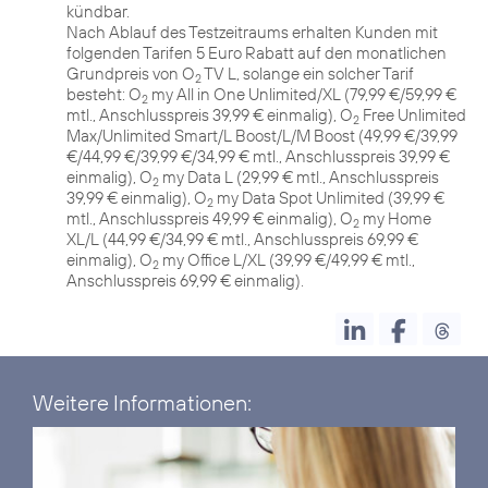
kündbar.
Nach Ablauf des Testzeitraums erhalten Kunden mit
folgenden Tarifen 5 Euro Rabatt auf den monatlichen
Grundpreis von O
TV L, solange ein solcher Tarif
2
besteht: O
my All in One Unlimited/XL (79,99 €/59,99 €
2
mtl., Anschlusspreis 39,99 € einmalig), O
Free Unlimited
2
Max/Unlimited Smart/L Boost/L/M Boost (49,99 €/39,99
€/44,99 €/39,99 €/34,99 € mtl., Anschlusspreis 39,99 €
einmalig), O
my Data L (29,99 € mtl., Anschlusspreis
2
39,99 € einmalig), O
my Data Spot Unlimited (39,99 €
2
mtl., Anschlusspreis 49,99 € einmalig), O
my Home
2
XL/L (44,99 €/34,99 € mtl., Anschlusspreis 69,99 €
einmalig), O
my Office L/XL (39,99 €/49,99 € mtl.,
2
Anschlusspreis 69,99 € einmalig).
Weitere Informationen: