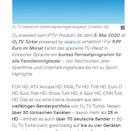
O
TV startet ein türkischsprachiges Angebot. (
Credits: o2
)
2
O
erweitert sein IPTV-Produkt: Ab dem
5. Mai 2020
ist
2
O
TV Türkei
powered by
waipu.tv
erhältlich.
Für
9,99
1
2
Euro im Monat
bietet das spezielle TV-Paket in
türkischer Sprache ein
buntes Fernsehprogramm für
alle Familienmitglieder
– von Nachrichten über
Spielfilme und Unterhaltungsshows bis hin zu Sport-
Highlights.
FOX HD, ATV Avrupa HD, KRAL TV HD, TV8 HD, Euro D
HD, Euro Star HD, Show Turk HD, A Spor HD, CNN Türk
HD: Das ist nur eine kleine Auswahl aus dem
vielfältigen Senderportfolio
von O
TV Türkei. Neben
2
über 30 türkischen Kanälen
– davon mehr als
25 in
HD
– enthält es auch
über 70 deutsche Sender
in SD.
O
TV Türkei kann gleichzeitig auf
bis zu vier Geräten
2