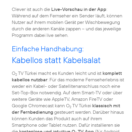
Clever ist auch die
Live-Vorschau in der App
:
Während auf dem Fernseher ein Sender läuft, können
Nutzer auf ihrem mobilen Gerät per Wischbewegung
durch die anderen Kanäle zappen – und das jeweilige
Programm dabei live sehen.
Einfache Handhabung:
Kabellos statt Kabelsalat
O
TV Türkei macht es Kunden leicht und ist
komplett
2
kabellos nutzbar
: Für das moderne Fernseherlebnis ist
weder ein Kabel- oder Satellitenanschluss noch eine
Set-Top-Box notwendig. Auf dem Smart-TV oder über
weitere Geräte wie AppleTV, Amazon FireTV oder
Google Chromecast kann O
TV Türkei
klassisch mit
2
der Fernbedienung
gesteuert werden. Darüber hinaus
können Kunden das Produkt auch auf ihrem
Smartphone oder Tablet nutzen. Dafür installieren sie
die
kostenlose und intuitive O
TV App
(für Android