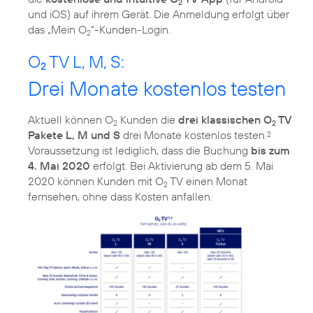
2
und iOS) auf ihrem Gerät. Die Anmeldung erfolgt über
das „Mein O
“-Kunden-Login.
2
O
TV L, M, S:
2
Drei Monate kostenlos testen
Aktuell können O
Kunden die
drei klassischen O
TV
2
2
Pakete L, M und S
drei Monate kostenlos testen.
2
Voraussetzung ist lediglich, dass die Buchung
bis zum
4. Mai 2020
erfolgt. Bei Aktivierung ab dem 5. Mai
2020 können Kunden mit O
TV einen Monat
2
fernsehen, ohne dass Kosten anfallen.