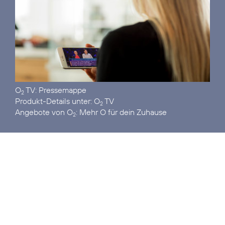
O
TV:
Pressemappe
2
Produkt-Details unter:
O
TV
2
Angebote von O
:
Mehr O für dein Zuhause
2