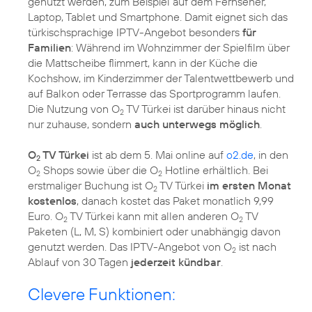
genutzt werden, zum Beispiel auf dem Fernseher,
Laptop, Tablet und Smartphone. Damit eignet sich das
türkischsprachige IPTV-Angebot besonders
für
Familien
: Während im Wohnzimmer der Spielfilm über
die Mattscheibe flimmert, kann in der Küche die
Kochshow, im Kinderzimmer der Talentwettbewerb und
auf Balkon oder Terrasse das Sportprogramm laufen.
Die Nutzung von O
TV Türkei ist darüber hinaus nicht
2
nur zuhause, sondern
auch unterwegs möglich
.
O
TV Türkei
ist ab dem 5. Mai online auf
o2.de
, in den
2
O
Shops sowie über die O
Hotline erhältlich. Bei
2
2
erstmaliger Buchung ist O
TV Türkei
im ersten Monat
2
kostenlos
, danach kostet das Paket monatlich 9,99
Euro. O
TV Türkei kann mit allen anderen O
TV
2
2
Paketen (L, M, S) kombiniert oder unabhängig davon
genutzt werden. Das IPTV-Angebot von O
ist nach
2
Ablauf von 30 Tagen
jederzeit kündbar
.
Clevere Funktionen: