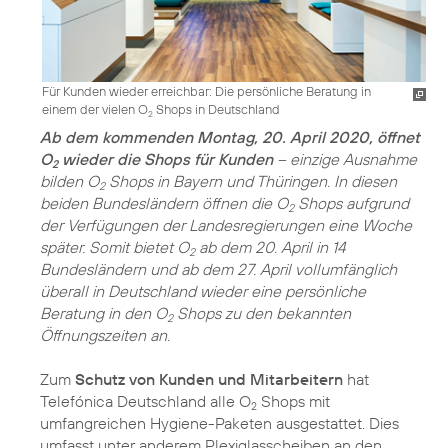
Für Kunden wieder erreichbar: Die persönliche Beratung in
einem der vielen O
Shops in Deutschland
2
Ab dem kommenden Montag, 20. April 2020, öffnet
O
wieder die Shops für Kunden
– einzige Ausnahme
2
bilden O
Shops in Bayern und Thüringen. In diesen
2
beiden Bundesländern öffnen die O
Shops aufgrund
2
der Verfügungen der Landesregierungen eine Woche
später. Somit bietet O
ab dem 20. April in 14
2
Bundesländern und ab dem 27. April vollumfänglich
überall in Deutschland wieder eine persönliche
Beratung in den O
Shops zu den bekannten
2
Öffnungszeiten an.
Zum
Schutz von Kunden und Mitarbeitern
hat
Telefónica Deutschland alle O
Shops mit
2
umfangreichen Hygiene-Paketen ausgestattet. Dies
umfasst unter anderem Plexiglasscheiben an den