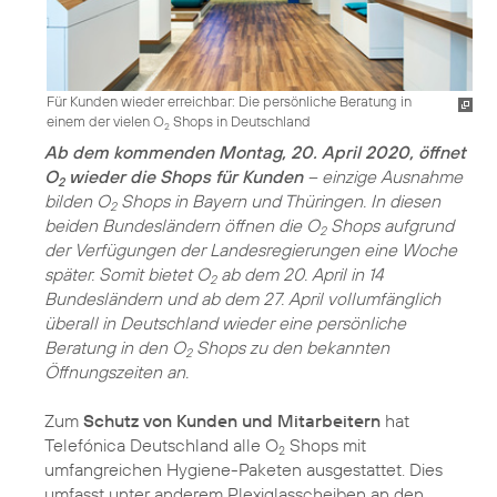
Für Kunden wieder erreichbar: Die persönliche Beratung in
einem der vielen O
Shops in Deutschland
2
Ab dem kommenden Montag, 20. April 2020, öffnet
O
wieder die Shops für Kunden
– einzige Ausnahme
2
bilden O
Shops in Bayern und Thüringen. In diesen
2
beiden Bundesländern öffnen die O
Shops aufgrund
2
der Verfügungen der Landesregierungen eine Woche
später. Somit bietet O
ab dem 20. April in 14
2
Bundesländern und ab dem 27. April vollumfänglich
überall in Deutschland wieder eine persönliche
Beratung in den O
Shops zu den bekannten
2
Öffnungszeiten an.
Zum
Schutz von Kunden und Mitarbeitern
hat
Telefónica Deutschland alle O
Shops mit
2
umfangreichen Hygiene-Paketen ausgestattet. Dies
umfasst unter anderem Plexiglasscheiben an den