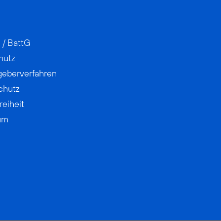
 / BattG
hutz
geberverfahren
chutz
reiheit
um