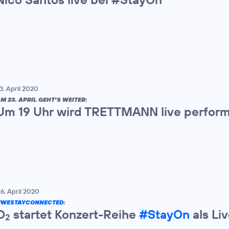
3. April 2020
M 23. APRIL GEHT’S WEITER:
Um 19 Uhr wird TRETTMANN live perfor
6. April 2020
#WESTAYCONNECTED
:
O
startet Konzert-Reihe
#StayOn
als Li
2