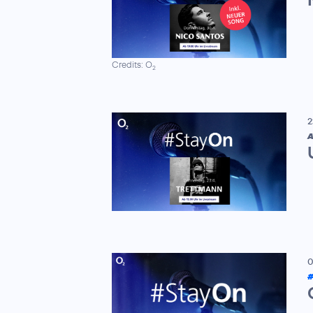
Credits: O
2
2
A
0