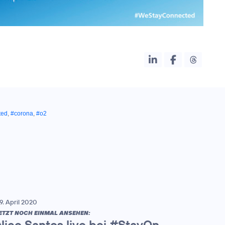
ted
,
#corona
,
#o2
9. April 2020
ETZT NOCH EINMAL ANSEHEN:
Nico Santos live bei #StayOn