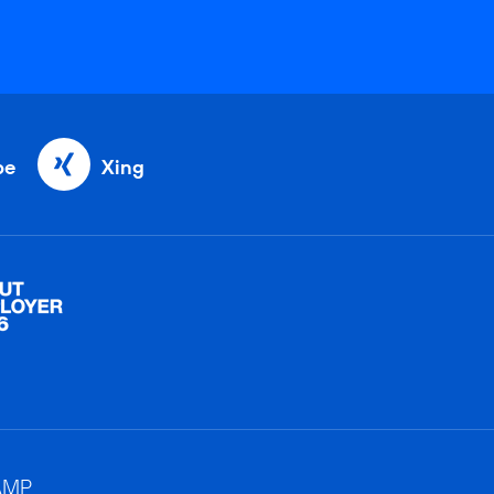
be
Xing
AMP