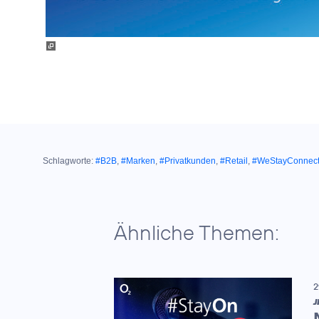
Schlagworte:
#B2B
,
#Marken
,
#Privatkunden
,
#Retail
,
#WeStayConnec
Ähnliche Themen:
2
J