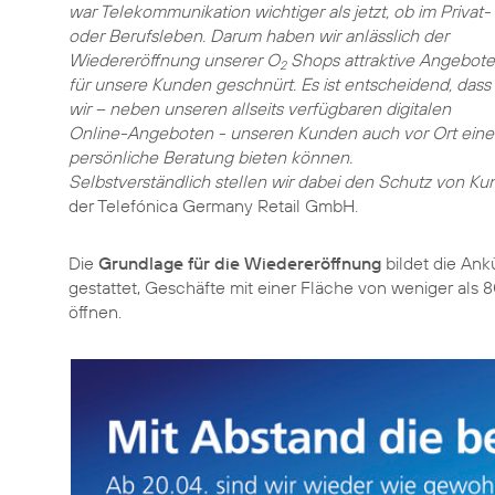
war Telekommunikation wichtiger als jetzt, ob im Privat-
oder Berufsleben. Darum haben wir anlässlich der
Wiedereröffnung unserer O
Shops attraktive Angebote
2
für unsere Kunden geschnürt. Es ist entscheidend, dass
wir – neben unseren allseits verfügbaren digitalen
Online-Angeboten - unseren Kunden auch vor Ort eine
persönliche Beratung bieten können.
Selbstverständlich stellen wir dabei den Schutz von Ku
der Telefónica Germany Retail GmbH.
Die
Grundlage für die Wiedereröffnung
bildet die Ank
gestattet, Geschäfte mit einer Fläche von weniger al
öffnen.