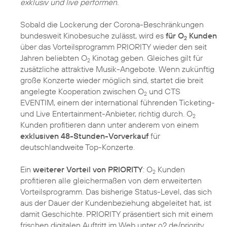
exklusiv und live performen.
Sobald die Lockerung der Corona-Beschränkungen
bundesweit Kinobesuche zulässt, wird es
für O
Kunden
2
über das Vorteilsprogramm PRIORITY wieder den seit
Jahren beliebten O
Kinotag geben. Gleiches gilt für
2
zusätzliche attraktive Musik-Angebote. Wenn zukünftig
große Konzerte wieder möglich sind, startet die breit
angelegte Kooperation zwischen O
und CTS
2
EVENTIM, einem der international führenden Ticketing-
und Live Entertainment-Anbieter, richtig durch. O
2
Kunden profitieren dann unter anderem von einem
exklusiven 48-Stunden-Vorverkauf
für
deutschlandweite Top-Konzerte.
Ein
weiterer Vorteil von PRIORITY
: O
Kunden
2
profitieren alle gleichermaßen von dem erweiterten
Vorteilsprogramm. Das bisherige Status-Level, das sich
aus der Dauer der Kundenbeziehung abgeleitet hat, ist
damit Geschichte. PRIORITY präsentiert sich mit einem
frischen digitalen Auftritt im Web unter o2.de/priority