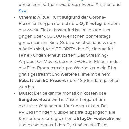
denen von Partnern wie beispielweise Amazon und
Sky
.
Cinema:
Aktuell ruht aufgrund der Corona-
Beschränkungen der beliebte
O
Kinotag
, bei dem
2
das zweite Ticket kostenfrei ist. Im letzten Jahr
gingen über 600.000 Menschen donnerstags
gemeinsam ins Kino. Sobald Kinobesuche wieder
möglich sind, wird PRIORITY den O
Kinotag für
2
seine Kunden erneut starten. Das Streaming-
Angebot O
Movies über VIDEOBUSTER.de rundet
2
das Film-Programm ab: pro Woche kann ein Film
gratis gestreamt und
weitere Filme
mit einem
Rabatt von 50 Prozent
über 48 Stunden geliehen
werden.
Music:
Der bekannte monatlich
kostenlose
Songdownload
wird in Zukunft ergänzt um
exklusive Kontingente für Konzerttickets. Bei
PRIORITY finden Musik-Fans frei zugänglich alle
Konzerte der erfolgreichen
#StayOn Festivalreihe
und es werden auf den O
Kanälen YouTube,
2