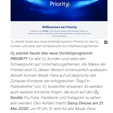
O
startet heute das neue Vorteilsprogramm Priority für alle O
2
2
Kunden und setzt den Schwerpunkt auf Unterhaltungsthemen.
O
startet heute das neue Vorteilsprogramm
2
PRIORITY
für alle O
Kunden und setzt den
2
Schwerpunkt auf Unterhaltungsthemen. Als Marke der
Freiheit wird O
diesen Bereich kontinuierlich ausbauen.
2
Aktuell können Musik-Fans auf o2.de/priority alle
Zuhause-Konzerte der erfolgreichen "StayOn
Festivalreihe" von O
kostenfrei streamen. Es werden
2
auch weitere Konzerte folgen, die auch auf den
O
2
Kanäle
YouTube, Facebook und Instagram zu sehen
sein werden. Den Auftakt macht
Samy Deluxe am 21.
Mai 2020
, um 19 Uhr. Er wird für alle Musik-Fans