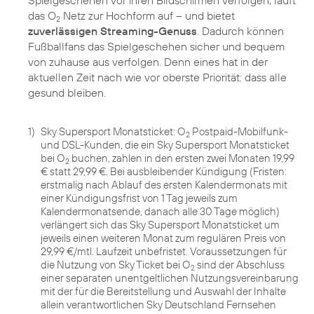
das O
Netz zur Hochform auf – und bietet
2
zuverlässigen Streaming-Genuss
. Dadurch können
Fußballfans das Spielgeschehen sicher und bequem
von zuhause aus verfolgen. Denn eines hat in der
aktuellen Zeit nach wie vor oberste Priorität: dass alle
gesund bleiben.
1)
Sky Supersport Monatsticket: O
Postpaid-Mobilfunk-
2
und DSL-Kunden, die ein Sky Supersport Monatsticket
bei O
buchen, zahlen in den ersten zwei Monaten 19,99
2
€ statt 29,99 €. Bei ausbleibender Kündigung (Fristen:
erstmalig nach Ablauf des ersten Kalendermonats mit
einer Kündigungsfrist von 1 Tag jeweils zum
Kalendermonatsende, danach alle 30 Tage möglich)
verlängert sich das Sky Supersport Monatsticket um
jeweils einen weiteren Monat zum regulären Preis von
29,99 €/mtl. Laufzeit unbefristet. Voraussetzungen für
die Nutzung von Sky Ticket bei O
sind der Abschluss
2
einer separaten unentgeltlichen Nutzungsvereinbarung
mit der für die Bereitstellung und Auswahl der Inhalte
allein verantwortlichen Sky Deutschland Fernsehen