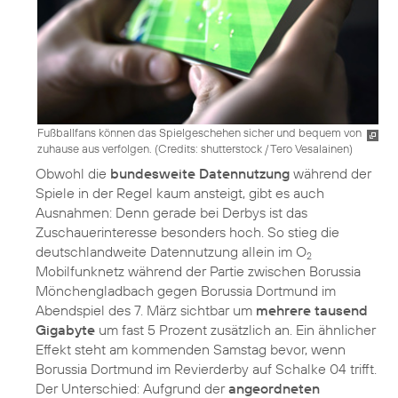
Fußballfans können das Spielgeschehen sicher und bequem von
zuhause aus verfolgen. (
Credits: shutterstock / Tero Vesalainen
)
Obwohl die
bundesweite Datennutzung
während der
Spiele in der Regel kaum ansteigt, gibt es auch
Ausnahmen: Denn gerade bei Derbys ist das
Zuschauerinteresse besonders hoch. So stieg die
deutschlandweite Datennutzung allein im O
2
Mobilfunknetz während der Partie zwischen Borussia
Mönchengladbach gegen Borussia Dortmund im
Abendspiel des 7. März sichtbar um
mehrere tausend
Gigabyte
um fast 5 Prozent zusätzlich an. Ein ähnlicher
Effekt steht am kommenden Samstag bevor, wenn
Borussia Dortmund im Revierderby auf Schalke 04 trifft.
Der Unterschied: Aufgrund der
angeordneten