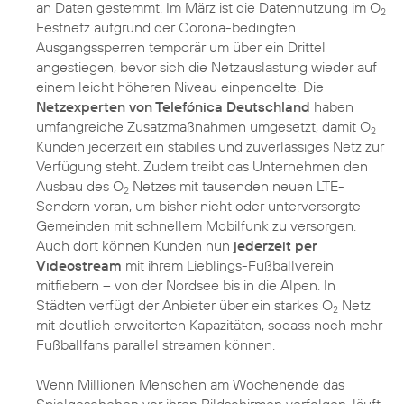
an Daten gestemmt. Im März ist die Datennutzung im O
2
Festnetz aufgrund der Corona-bedingten
Ausgangssperren temporär um über ein Drittel
angestiegen, bevor sich die Netzauslastung wieder auf
einem leicht höheren Niveau einpendelte. Die
Netzexperten von Telefónica Deutschland
haben
umfangreiche Zusatzmaßnahmen umgesetzt, damit O
2
Kunden jederzeit ein stabiles und zuverlässiges Netz zur
Verfügung steht. Zudem treibt das Unternehmen den
Ausbau des O
Netzes mit tausenden neuen LTE-
2
Sendern voran, um bisher nicht oder unterversorgte
Gemeinden mit schnellem Mobilfunk zu versorgen.
Auch dort können Kunden nun
jederzeit per
Videostream
mit ihrem Lieblings-Fußballverein
mitfiebern – von der Nordsee bis in die Alpen. In
Städten verfügt der Anbieter über ein starkes O
Netz
2
mit deutlich erweiterten Kapazitäten, sodass noch mehr
Fußballfans parallel streamen können.
Wenn Millionen Menschen am Wochenende das
Spielgeschehen vor ihren Bildschirmen verfolgen, läuft