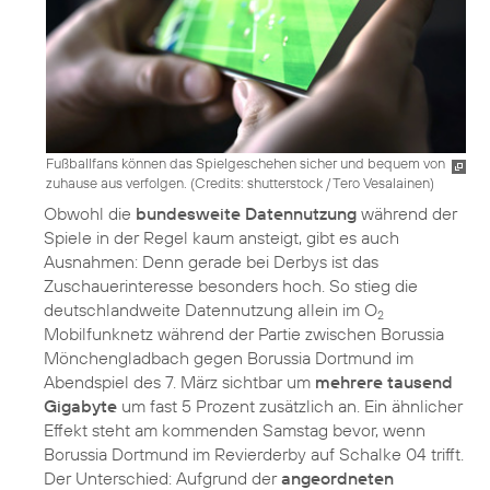
Fußballfans können das Spielgeschehen sicher und bequem von
zuhause aus verfolgen. (
Credits: shutterstock / Tero Vesalainen
)
Obwohl die
bundesweite Datennutzung
während der
Spiele in der Regel kaum ansteigt, gibt es auch
Ausnahmen: Denn gerade bei Derbys ist das
Zuschauerinteresse besonders hoch. So stieg die
deutschlandweite Datennutzung allein im O
2
Mobilfunknetz während der Partie zwischen Borussia
Mönchengladbach gegen Borussia Dortmund im
Abendspiel des 7. März sichtbar um
mehrere tausend
Gigabyte
um fast 5 Prozent zusätzlich an. Ein ähnlicher
Effekt steht am kommenden Samstag bevor, wenn
Borussia Dortmund im Revierderby auf Schalke 04 trifft.
Der Unterschied: Aufgrund der
angeordneten