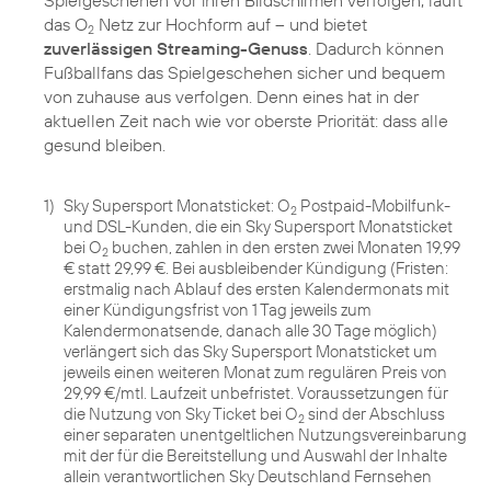
das O
Netz zur Hochform auf – und bietet
2
zuverlässigen Streaming-Genuss
. Dadurch können
Fußballfans das Spielgeschehen sicher und bequem
von zuhause aus verfolgen. Denn eines hat in der
aktuellen Zeit nach wie vor oberste Priorität: dass alle
gesund bleiben.
1)
Sky Supersport Monatsticket: O
Postpaid-Mobilfunk-
2
und DSL-Kunden, die ein Sky Supersport Monatsticket
bei O
buchen, zahlen in den ersten zwei Monaten 19,99
2
€ statt 29,99 €. Bei ausbleibender Kündigung (Fristen:
erstmalig nach Ablauf des ersten Kalendermonats mit
einer Kündigungsfrist von 1 Tag jeweils zum
Kalendermonatsende, danach alle 30 Tage möglich)
verlängert sich das Sky Supersport Monatsticket um
jeweils einen weiteren Monat zum regulären Preis von
29,99 €/mtl. Laufzeit unbefristet. Voraussetzungen für
die Nutzung von Sky Ticket bei O
sind der Abschluss
2
einer separaten unentgeltlichen Nutzungsvereinbarung
mit der für die Bereitstellung und Auswahl der Inhalte
allein verantwortlichen Sky Deutschland Fernsehen