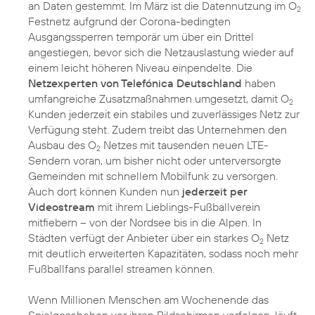
an Daten gestemmt. Im März ist die Datennutzung im O
2
Festnetz aufgrund der Corona-bedingten
Ausgangssperren temporär um über ein Drittel
angestiegen, bevor sich die Netzauslastung wieder auf
einem leicht höheren Niveau einpendelte. Die
Netzexperten von Telefónica Deutschland
haben
umfangreiche Zusatzmaßnahmen umgesetzt, damit O
2
Kunden jederzeit ein stabiles und zuverlässiges Netz zur
Verfügung steht. Zudem treibt das Unternehmen den
Ausbau des O
Netzes mit tausenden neuen LTE-
2
Sendern voran, um bisher nicht oder unterversorgte
Gemeinden mit schnellem Mobilfunk zu versorgen.
Auch dort können Kunden nun
jederzeit per
Videostream
mit ihrem Lieblings-Fußballverein
mitfiebern – von der Nordsee bis in die Alpen. In
Städten verfügt der Anbieter über ein starkes O
Netz
2
mit deutlich erweiterten Kapazitäten, sodass noch mehr
Fußballfans parallel streamen können.
Wenn Millionen Menschen am Wochenende das
Spielgeschehen vor ihren Bildschirmen verfolgen, läuft