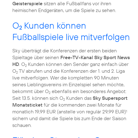
Geisterspiele
sitzen alle Fußballfans vor ihren
heimischen Endgeräten, um die Spiele zu sehen.
O
Kunden können
2
Fußballspiele live mitverfolgen
Sky überträgt die Konferenzen der ersten beiden
Spieltage über seinen
Free-TV-Kanal Sky Sport News
HD
. O
Kunden können den Sender ganz einfach über
2
O
TV abrufen und die Konferenzen der 1. und 2. Liga
2
live mitverfolgen. Wer die kompletten 90 Minuten
seines Lieblingsvereins im Einzelspiel sehen möchte,
bekommt über O
ebenfalls ein besonderes Angebot:
2
Seit 13.5. können sich O
Kunden das
Sky Supersport
2
Monatsticket
für die kommenden zwei Monate für
monatlich 19,99 EUR (anstelle von regulär 29,99 EUR)
1
sichern und damit die Spiele bis zum Ende der Saison