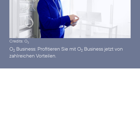
Credits: O
2
O
Business:
Profitieren Sie mit O
Business jetzt von
2
2
zahlreichen Vorteilen.