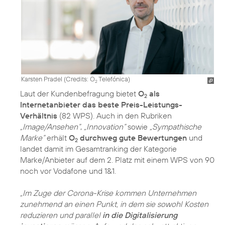
Karsten Pradel (
Credits: O
Telefónica
)
2
Laut der Kundenbefragung bietet
O
als
2
Internetanbieter das beste Preis-Leistungs-
Verhältnis
(82 WPS). Auch in den Rubriken
„Image/Ansehen“
,
„Innovation“
sowie
„Sympathische
Marke“
erhält
O
durchweg gute Bewertungen
und
2
landet damit im Gesamtranking der Kategorie
Marke/Anbieter auf dem 2. Platz mit einem WPS von 90
noch vor Vodafone und 1&1.
„Im Zuge der Corona-Krise kommen Unternehmen
zunehmend an einen Punkt, in dem sie sowohl Kosten
reduzieren und parallel
in die Digitalisierung