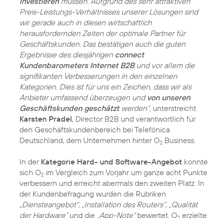
investieren
müssen. Aufgrund des sehr attraktiven
Preis-Leistungs-Verhältnisses unserer Lösungen sind
wir gerade auch in diesen wirtschaftlich
herausfordernden Zeiten der optimale Partner für
Geschäftskunden. Das bestätigen auch die guten
Ergebnisse des diesjährigen
connect
Kundenbarometers Internet B2B
und vor allem die
signifikanten Verbesserungen in den einzelnen
Kategorien. Dies ist für uns ein Zeichen, dass wir als
Anbieter umfassend überzeugen und
von unseren
Geschäftskunden geschätzt
werden“,
unterstreicht
Karsten Pradel
, Director B2B und verantwortlich für
den Geschäftskundenbereich bei Telefónica
Deutschland, dem Unternehmen hinter O
Business.
2
In der
Kategorie Hard- und Software-Angebot
konnte
sich O
im Vergleich zum Vorjahr um ganze acht Punkte
2
verbessern und erreicht abermals den zweiten Platz. In
der Kundenbefragung wurden die Rubriken
„Diensteangebot“
,
„Installation des Routers“
,
„Qualität
der Hardware“
und die
„App-Note“
bewertet. O
erzielte
2