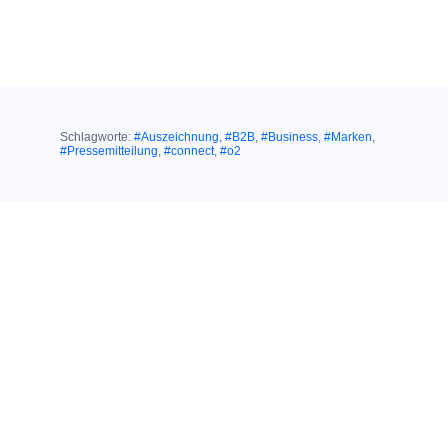
Schlagworte:
#Auszeichnung
,
#B2B
,
#Business
,
#Marken
,
#Pressemitteilung
,
#connect
,
#o2
Ähnliche Themen:
02. September 2020
HERAUSRAGENDER TESTSIEGER IN
EINER HERAUSFORDERNDEN ZEIT:
Großer connect
Shoptest: Nur O
2
erhält Gesamtnote