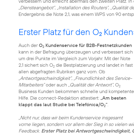
verbessern und erreicht abermals den zweiten Platz. 
„Diensteangebot“
,
„Installation des Routers“
,
„Qualität d
Endergebnis die Note 2,1, was einem WPS von 90 entspr
Erster Platz für den O
Kundens
2
Auch der
O
Kundenservice für B2B-Festnetzkunden
2
kann in der Befragung überzeugen und verbessert sich
um drei Punkte im Vergleich zum Vorjahr. Mit der Note
2,1 sichert sich O
die Bestplatzierung und landet in fast
2
allen abgefragten Rubriken ganz vorn. Ob
„Antwortgeschwindigkeit“
,
„Freundlichkeit des Service-
Mitarbeiters“
oder auch
„Qualität der Antwort“
, O
2
Business Kunden bekommen schnelle und kompetente
Hilfe. Die connect-Redaktion attestiert:
„Am besten
klappt das laut Studie bei Telefónica/O
“
.
2
„Nicht nur, dass wir beim Kundenservice insgesamt
vorne liegen, sondern vor allem der Sieg in so vielen w
Feedback.
Erster Platz bei Antwortgeschwindigkeit, 