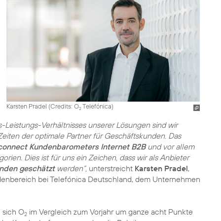
Karsten Pradel (
Credits: O
Telefónica
)
2
s-Leistungs-Verhältnisses unserer Lösungen sind wir
Zeiten der optimale Partner für Geschäftskunden. Das
connect Kundenbarometers Internet B2B
und vor allem
rien. Dies ist für uns ein Zeichen, dass wir als Anbieter
nden geschätzt
werden“,
unterstreicht
Karsten Pradel
,
ndenbereich bei Telefónica Deutschland, dem Unternehmen
 sich O
im Vergleich zum Vorjahr um ganze acht Punkte
2