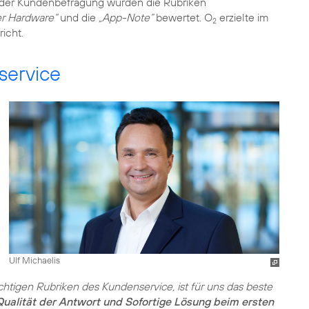
In der Kundenbefragung wurden die Rubriken
er Hardware“
und die
„App-Note“
bewertet. O
erzielte im
2
icht.
ervice
Ulf Michaelis
ichtigen Rubriken des Kundenservice, ist für uns das beste
Qualität der Antwort und Sofortige Lösung beim ersten