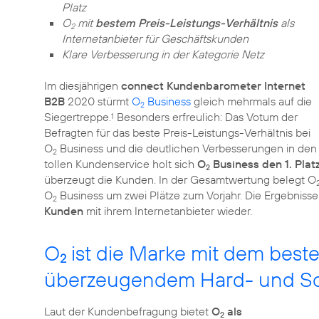
Platz
O
mit
bestem Preis-Leistungs-Verhältnis
als
2
Internetanbieter für Geschäftskunden
Klare Verbesserung in der Kategorie Netz
Im diesjährigen
connect Kundenbarometer Internet
B2B
2020 stürmt
O
Business
gleich mehrmals auf die
2
Siegertreppe.
Besonders erfreulich: Das Votum der
1
Befragten für das beste Preis-Leistungs-Verhältnis bei
O
Business und die deutlichen Verbesserungen in den 
2
tollen Kundenservice holt sich
O
Business den 1. Plat
2
überzeugt die Kunden. In der Gesamtwertung belegt O
O
Business um zwei Plätze zum Vorjahr. Die Ergebnisse
2
Kunden
mit ihrem Internetanbieter wieder.
O
ist die Marke mit dem beste
2
überzeugendem Hard- und S
Laut der Kundenbefragung bietet
O
als
2