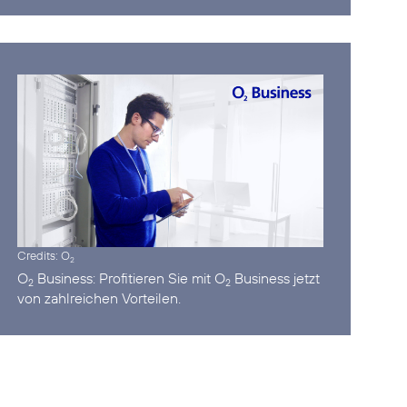
Credits: O
2
O
Business:
Profitieren Sie mit O
Business jetzt
2
2
von zahlreichen Vorteilen.