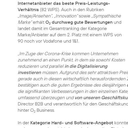
Internetanbieter das beste Preis-Leistungs-
Verhältnis
(82 WPS). Auch in den Rubriken
„Image/Ansehen“
,
„Innovation“
sowie
„Sympathische
Marke“
erhält
O
durchweg gute Bewertungen
und
2
landet damit im Gesamtranking der Kategorie
Marke/Anbieter auf dem 2. Platz mit einem WPS von
90 noch vor Vodafone und 1&1.
„Im Zuge der Corona-Krise kommen Unternehmen
zunehmend an einen Punkt, in dem sie sowohl Kosten
reduzieren und parallel
in die Digitalisierung
investieren
müssen. Aufgrund des sehr attraktiven Prei
gerade auch in diesen wirtschaftlich herausfordernden 
bestätigen auch die guten Ergebnisse des diesjährigen
die signifikanten Verbesserungen in den einzelnen Katego
umfassend überzeugen und
von unseren Geschäftsku
Director B2B und verantwortlich für den Geschäftsku
hinter O
Business.
2
In der
Kategorie Hard- und Software-Angebot
konnte