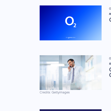
0
H
0
S
Credits: Gettyimages