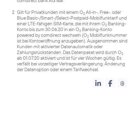
comdirect bank AG war.
2
Gilt für Privatkunden mit einem O
All-in-, Free-, oder
2
Blue Basic-/Smart-/Select-Postpaid-Mobilfunktarif und
einer LTE-fähigen SIM-Karte, die mit ihrem O
Banking-
2
Konto bis zum 30.06.20 in ein O
Banking-Konto
2
powered by comdirect wechseln (O
Mobilfunknummer
2
ist bei Kontoeröffnung anzugeben). Ausgenommen sind
Kunden mit aktivierter Datenautomatik oder
Zahlungsrückständen. Das Datenpaket wird durch O
2
ab 01.07.20 aktiviert und ist für vier Wochen gültig. Es
verfällt bei vorzeitiger Vertragsverlängerung, Änderung
der Datenoption oder einem Tarifwechsel.