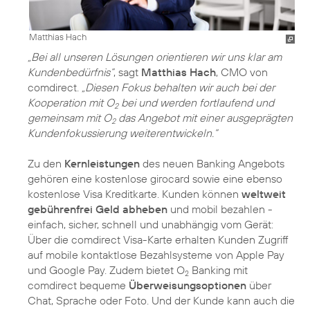
Matthias Hach
„Bei all unseren Lösungen orientieren wir uns klar am
Kundenbedürfnis“
, sagt
Matthias Hach
, CMO von
comdirect.
„Diesen Fokus behalten wir auch bei der
Kooperation mit O
bei und werden fortlaufend und
2
gemeinsam mit O
das Angebot mit einer ausgeprägten
2
Kundenfokussierung weiterentwickeln.“
Zu den
Kernleistungen
des neuen Banking Angebots
gehören eine kostenlose girocard sowie eine ebenso
kostenlose Visa Kreditkarte. Kunden können
weltweit
gebührenfrei Geld abheben
und mobil bezahlen -
einfach, sicher, schnell und unabhängig vom Gerät:
Über die comdirect Visa-Karte erhalten Kunden Zugriff
auf mobile kontaktlose Bezahlsysteme von Apple Pay
und Google Pay. Zudem bietet O
Banking mit
2
comdirect bequeme
Überweisungsoptionen
über
Chat, Sprache oder Foto. Und der Kunde kann auch die