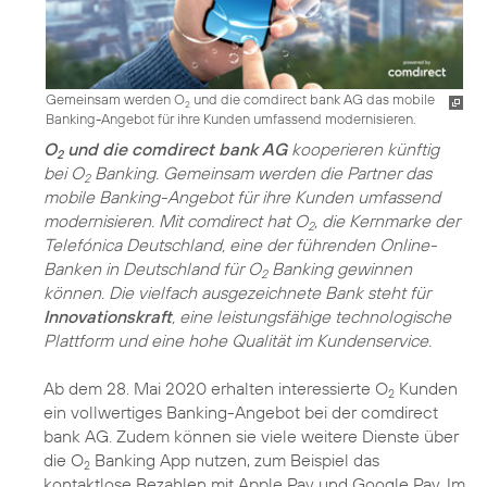
Gemeinsam werden O
und die comdirect bank AG das mobile
2
Banking-Angebot für ihre Kunden umfassend modernisieren.
O
und die comdirect bank AG
kooperieren künftig
2
bei O
Banking. Gemeinsam werden die Partner das
2
mobile Banking-Angebot für ihre Kunden umfassend
modernisieren. Mit comdirect hat O
, die Kernmarke der
2
Telefónica Deutschland, eine der führenden Online-
Banken in Deutschland für O
Banking gewinnen
2
können. Die vielfach ausgezeichnete Bank steht für
Innovationskraft
, eine leistungsfähige technologische
Plattform und eine hohe Qualität im Kundenservice.
Ab dem 28. Mai 2020 erhalten interessierte O
Kunden
2
ein vollwertiges Banking-Angebot bei der comdirect
bank AG. Zudem können sie viele weitere Dienste über
die O
Banking App nutzen, zum Beispiel das
2
kontaktlose Bezahlen mit Apple Pay und Google Pay. Im