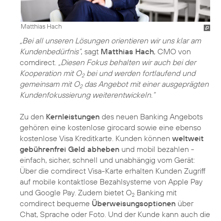
Matthias Hach
„Bei all unseren Lösungen orientieren wir uns klar am
Kundenbedürfnis“
, sagt
Matthias Hach
, CMO von
comdirect.
„Diesen Fokus behalten wir auch bei der
Kooperation mit O
bei und werden fortlaufend und
2
gemeinsam mit O
das Angebot mit einer ausgeprägten
2
Kundenfokussierung weiterentwickeln.“
Zu den
Kernleistungen
des neuen Banking Angebots
gehören eine kostenlose girocard sowie eine ebenso
kostenlose Visa Kreditkarte. Kunden können
weltweit
gebührenfrei Geld abheben
und mobil bezahlen -
einfach, sicher, schnell und unabhängig vom Gerät:
Über die comdirect Visa-Karte erhalten Kunden Zugriff
auf mobile kontaktlose Bezahlsysteme von Apple Pay
und Google Pay. Zudem bietet O
Banking mit
2
comdirect bequeme
Überweisungsoptionen
über
Chat, Sprache oder Foto. Und der Kunde kann auch die