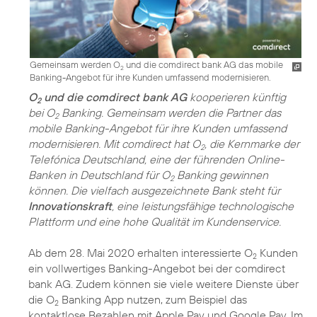
Gemeinsam werden O
und die comdirect bank AG das mobile
2
Banking-Angebot für ihre Kunden umfassend modernisieren.
O
und die comdirect bank AG
kooperieren künftig
2
bei O
Banking. Gemeinsam werden die Partner das
2
mobile Banking-Angebot für ihre Kunden umfassend
modernisieren. Mit comdirect hat O
, die Kernmarke der
2
Telefónica Deutschland, eine der führenden Online-
Banken in Deutschland für O
Banking gewinnen
2
können. Die vielfach ausgezeichnete Bank steht für
Innovationskraft
, eine leistungsfähige technologische
Plattform und eine hohe Qualität im Kundenservice.
Ab dem 28. Mai 2020 erhalten interessierte O
Kunden
2
ein vollwertiges Banking-Angebot bei der comdirect
bank AG. Zudem können sie viele weitere Dienste über
die O
Banking App nutzen, zum Beispiel das
2
kontaktlose Bezahlen mit Apple Pay und Google Pay. Im