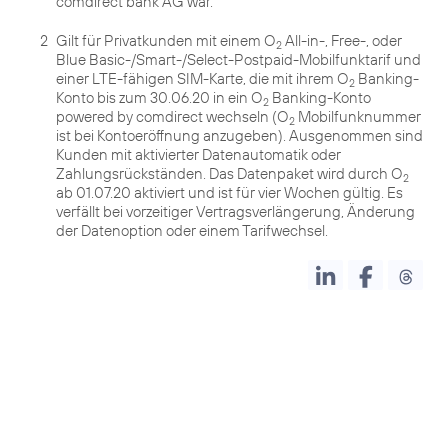
comdirect bank AG war.
2
Gilt für Privatkunden mit einem O
All-in-, Free-, oder
2
Blue Basic-/Smart-/Select-Postpaid-Mobilfunktarif und
einer LTE-fähigen SIM-Karte, die mit ihrem O
Banking-
2
Konto bis zum 30.06.20 in ein O
Banking-Konto
2
powered by comdirect wechseln (O
Mobilfunknummer
2
ist bei Kontoeröffnung anzugeben). Ausgenommen sind
Kunden mit aktivierter Datenautomatik oder
Zahlungsrückständen. Das Datenpaket wird durch O
2
ab 01.07.20 aktiviert und ist für vier Wochen gültig. Es
verfällt bei vorzeitiger Vertragsverlängerung, Änderung
der Datenoption oder einem Tarifwechsel.