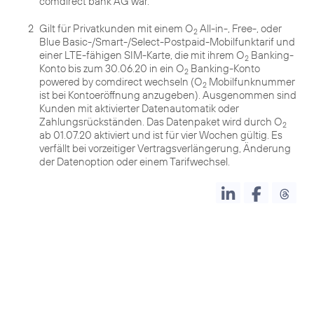
comdirect bank AG war.
2
Gilt für Privatkunden mit einem O
All-in-, Free-, oder
2
Blue Basic-/Smart-/Select-Postpaid-Mobilfunktarif und
einer LTE-fähigen SIM-Karte, die mit ihrem O
Banking-
2
Konto bis zum 30.06.20 in ein O
Banking-Konto
2
powered by comdirect wechseln (O
Mobilfunknummer
2
ist bei Kontoeröffnung anzugeben). Ausgenommen sind
Kunden mit aktivierter Datenautomatik oder
Zahlungsrückständen. Das Datenpaket wird durch O
2
ab 01.07.20 aktiviert und ist für vier Wochen gültig. Es
verfällt bei vorzeitiger Vertragsverlängerung, Änderung
der Datenoption oder einem Tarifwechsel.