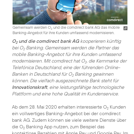
Gemeinsam werden O
und die comdirect bank AG das mobile
2
Banking-Angebot für ihre Kunden umfassend modernisieren.
O
und die comdirect bank AG
kooperieren künftig
2
bei O
Banking. Gemeinsam werden die Partner das
2
mobile Banking-Angebot für ihre Kunden umfassend
modernisieren. Mit comdirect hat O
, die Kernmarke der
2
Telefónica Deutschland, eine der führenden Online-
Banken in Deutschland für O
Banking gewinnen
2
können. Die vielfach ausgezeichnete Bank steht für
Innovationskraft
, eine leistungsfähige technologische
Plattform und eine hohe Qualität im Kundenservice.
Ab dem 28. Mai 2020 erhalten interessierte O
Kunden
2
ein vollwertiges Banking-Angebot bei der comdirect
bank AG. Zudem können sie viele weitere Dienste über
die O
Banking App nutzen, zum Beispiel das
2
kontaktlose Bezahlen mit Apple Pay und Google Pay. Im