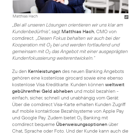
Matthias Hach
„Bei all unseren Lösungen orientieren wir uns klar am
Kundenbedürfnis“
, sagt
Matthias Hach
, CMO von
comdirect.
„Diesen Fokus behalten wir auch bei der
Kooperation mit O
bei und werden fortlaufend und
2
gemeinsam mit O
das Angebot mit einer ausgeprägten
2
Kundenfokussierung weiterentwickeln.“
Zu den
Kernleistungen
des neuen Banking Angebots
gehören eine kostenlose girocard sowie eine ebenso
kostenlose Visa Kreditkarte. Kunden können
weltweit
gebührenfrei Geld abheben
und mobil bezahlen -
einfach, sicher, schnell und unabhängig vom Gerät:
Über die comdirect Visa-Karte erhalten Kunden Zugriff
auf mobile kontaktlose Bezahlsysteme von Apple Pay
und Google Pay. Zudem bietet O
Banking mit
2
comdirect bequeme
Überweisungsoptionen
über
Chat, Sprache oder Foto. Und der Kunde kann auch die