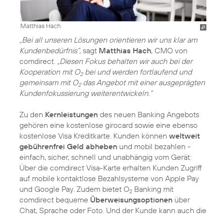
Matthias Hach
„Bei all unseren Lösungen orientieren wir uns klar am
Kundenbedürfnis“
, sagt
Matthias Hach
, CMO von
comdirect.
„Diesen Fokus behalten wir auch bei der
Kooperation mit O
bei und werden fortlaufend und
2
gemeinsam mit O
das Angebot mit einer ausgeprägten
2
Kundenfokussierung weiterentwickeln.“
Zu den
Kernleistungen
des neuen Banking Angebots
gehören eine kostenlose girocard sowie eine ebenso
kostenlose Visa Kreditkarte. Kunden können
weltweit
gebührenfrei Geld abheben
und mobil bezahlen -
einfach, sicher, schnell und unabhängig vom Gerät:
Über die comdirect Visa-Karte erhalten Kunden Zugriff
auf mobile kontaktlose Bezahlsysteme von Apple Pay
und Google Pay. Zudem bietet O
Banking mit
2
comdirect bequeme
Überweisungsoptionen
über
Chat, Sprache oder Foto. Und der Kunde kann auch die