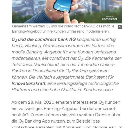
Gemeinsam werden O
und die comdirect bank AG das mobile
2
Banking-Angebot für ihre Kunden umfassend modernisieren.
O
und die comdirect bank AG
kooperieren künftig
2
bei O
Banking. Gemeinsam werden die Partner das
2
mobile Banking-Angebot für ihre Kunden umfassend
modernisieren. Mit comdirect hat O
, die Kernmarke der
2
Telefónica Deutschland, eine der führenden Online-
Banken in Deutschland für O
Banking gewinnen
2
können. Die vielfach ausgezeichnete Bank steht für
Innovationskraft
, eine leistungsfähige technologische
Plattform und eine hohe Qualität im Kundenservice.
Ab dem 28. Mai 2020 erhalten interessierte O
Kunden
2
ein vollwertiges Banking-Angebot bei der comdirect
bank AG. Zudem können sie viele weitere Dienste über
die O
Banking App nutzen, zum Beispiel das
2
kontaktlose Bezahlen mit Apple Pay und Google Pay. Im