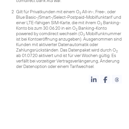
comdirect bank AG war.
2
Gilt für Privatkunden mit einem O
All-in-, Free-, oder
2
Blue Basic-/Smart-/Select-Postpaid-Mobilfunktarif und
einer LTE-fähigen SIM-Karte, die mit ihrem O
Banking-
2
Konto bis zum 30.06.20 in ein O
Banking-Konto
2
powered by comdirect wechseln (O
Mobilfunknummer
2
ist bei Kontoeröffnung anzugeben). Ausgenommen sind
Kunden mit aktivierter Datenautomatik oder
Zahlungsrückständen. Das Datenpaket wird durch O
2
ab 01.07.20 aktiviert und ist für vier Wochen gültig. Es
verfällt bei vorzeitiger Vertragsverlängerung, Änderung
der Datenoption oder einem Tarifwechsel.