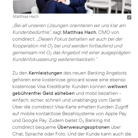
Matthias Hach
„Bei all unseren Lösungen orientieren wir uns klar am
Kundenbedürfnis“
, sagt
Matthias Hach
, CMO von
comdirect.
„Diesen Fokus behalten wir auch bei der
Kooperation mit O
bei und werden fortlaufend und
2
gemeinsam mit O
das Angebot mit einer ausgeprägten
2
Kundenfokussierung weiterentwickeln.“
Zu den
Kernleistungen
des neuen Banking Angebots
gehören eine kostenlose girocard sowie eine ebenso
kostenlose Visa Kreditkarte. Kunden können
weltweit
gebührenfrei Geld abheben
und mobil bezahlen -
einfach, sicher, schnell und unabhängig vom Gerät:
Über die comdirect Visa-Karte erhalten Kunden Zugriff
auf mobile kontaktlose Bezahlsysteme von Apple Pay
und Google Pay. Zudem bietet O
Banking mit
2
comdirect bequeme
Überweisungsoptionen
über
Chat, Sprache oder Foto. Und der Kunde kann auch die