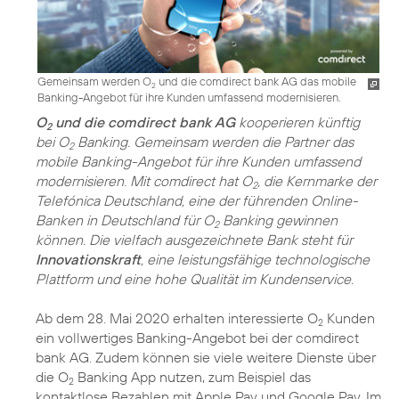
Gemeinsam werden O
und die comdirect bank AG das mobile
2
Banking-Angebot für ihre Kunden umfassend modernisieren.
O
und die comdirect bank AG
kooperieren künftig
2
bei O
Banking. Gemeinsam werden die Partner das
2
mobile Banking-Angebot für ihre Kunden umfassend
modernisieren. Mit comdirect hat O
, die Kernmarke der
2
Telefónica Deutschland, eine der führenden Online-
Banken in Deutschland für O
Banking gewinnen
2
können. Die vielfach ausgezeichnete Bank steht für
Innovationskraft
, eine leistungsfähige technologische
Plattform und eine hohe Qualität im Kundenservice.
Ab dem 28. Mai 2020 erhalten interessierte O
Kunden
2
ein vollwertiges Banking-Angebot bei der comdirect
bank AG. Zudem können sie viele weitere Dienste über
die O
Banking App nutzen, zum Beispiel das
2
kontaktlose Bezahlen mit Apple Pay und Google Pay. Im