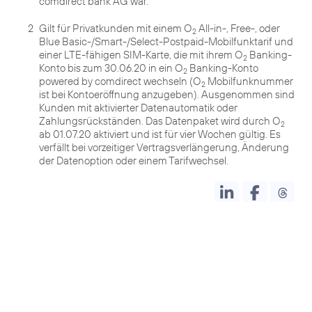
comdirect bank AG war.
2
Gilt für Privatkunden mit einem O
All-in-, Free-, oder
2
Blue Basic-/Smart-/Select-Postpaid-Mobilfunktarif und
einer LTE-fähigen SIM-Karte, die mit ihrem O
Banking-
2
Konto bis zum 30.06.20 in ein O
Banking-Konto
2
powered by comdirect wechseln (O
Mobilfunknummer
2
ist bei Kontoeröffnung anzugeben). Ausgenommen sind
Kunden mit aktivierter Datenautomatik oder
Zahlungsrückständen. Das Datenpaket wird durch O
2
ab 01.07.20 aktiviert und ist für vier Wochen gültig. Es
verfällt bei vorzeitiger Vertragsverlängerung, Änderung
der Datenoption oder einem Tarifwechsel.