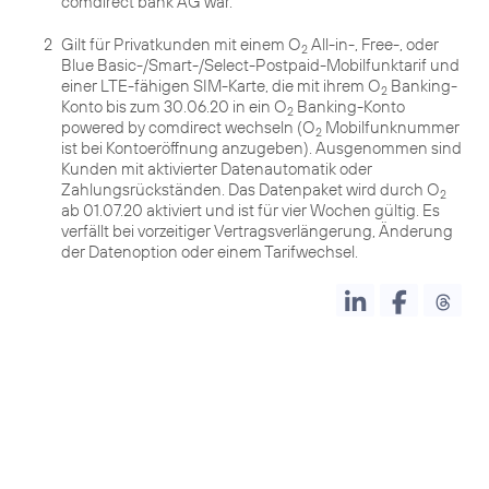
comdirect bank AG war.
2
Gilt für Privatkunden mit einem O
All-in-, Free-, oder
2
Blue Basic-/Smart-/Select-Postpaid-Mobilfunktarif und
einer LTE-fähigen SIM-Karte, die mit ihrem O
Banking-
2
Konto bis zum 30.06.20 in ein O
Banking-Konto
2
powered by comdirect wechseln (O
Mobilfunknummer
2
ist bei Kontoeröffnung anzugeben). Ausgenommen sind
Kunden mit aktivierter Datenautomatik oder
Zahlungsrückständen. Das Datenpaket wird durch O
2
ab 01.07.20 aktiviert und ist für vier Wochen gültig. Es
verfällt bei vorzeitiger Vertragsverlängerung, Änderung
der Datenoption oder einem Tarifwechsel.