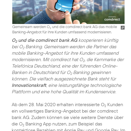
Gemeinsam werden O
und die comdirect bank AG das mobile
2
Banking-Angebot für ihre Kunden umfassend modernisieren.
O
und die comdirect bank AG
kooperieren künftig
2
bei O
Banking. Gemeinsam werden die Partner das
2
mobile Banking-Angebot für ihre Kunden umfassend
modernisieren. Mit comdirect hat O
, die Kernmarke der
2
Telefónica Deutschland, eine der führenden Online-
Banken in Deutschland für O
Banking gewinnen
2
können. Die vielfach ausgezeichnete Bank steht für
Innovationskraft
, eine leistungsfähige technologische
Plattform und eine hohe Qualität im Kundenservice.
Ab dem 28. Mai 2020 erhalten interessierte O
Kunden
2
ein vollwertiges Banking-Angebot bei der comdirect
bank AG. Zudem können sie viele weitere Dienste über
die O
Banking App nutzen, zum Beispiel das
2
kontaktlose Bezahlen mit Apple Pay und Google Pay. Im