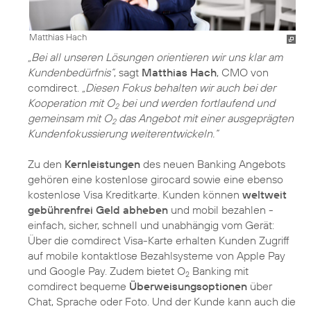
Matthias Hach
„Bei all unseren Lösungen orientieren wir uns klar am
Kundenbedürfnis“
, sagt
Matthias Hach
, CMO von
comdirect.
„Diesen Fokus behalten wir auch bei der
Kooperation mit O
bei und werden fortlaufend und
2
gemeinsam mit O
das Angebot mit einer ausgeprägten
2
Kundenfokussierung weiterentwickeln.“
Zu den
Kernleistungen
des neuen Banking Angebots
gehören eine kostenlose girocard sowie eine ebenso
kostenlose Visa Kreditkarte. Kunden können
weltweit
gebührenfrei Geld abheben
und mobil bezahlen -
einfach, sicher, schnell und unabhängig vom Gerät:
Über die comdirect Visa-Karte erhalten Kunden Zugriff
auf mobile kontaktlose Bezahlsysteme von Apple Pay
und Google Pay. Zudem bietet O
Banking mit
2
comdirect bequeme
Überweisungsoptionen
über
Chat, Sprache oder Foto. Und der Kunde kann auch die