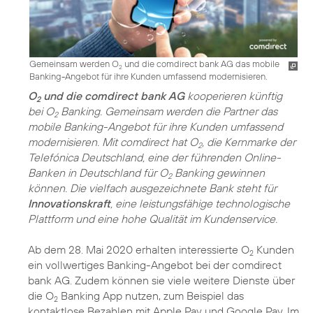
Gemeinsam werden O
und die comdirect bank AG das mobile
2
Banking-Angebot für ihre Kunden umfassend modernisieren.
O
und die comdirect bank AG
kooperieren künftig
2
bei O
Banking. Gemeinsam werden die Partner das
2
mobile Banking-Angebot für ihre Kunden umfassend
modernisieren. Mit comdirect hat O
, die Kernmarke der
2
Telefónica Deutschland, eine der führenden Online-
Banken in Deutschland für O
Banking gewinnen
2
können. Die vielfach ausgezeichnete Bank steht für
Innovationskraft
, eine leistungsfähige technologische
Plattform und eine hohe Qualität im Kundenservice.
Ab dem 28. Mai 2020 erhalten interessierte O
Kunden
2
ein vollwertiges Banking-Angebot bei der comdirect
bank AG. Zudem können sie viele weitere Dienste über
die O
Banking App nutzen, zum Beispiel das
2
kontaktlose Bezahlen mit Apple Pay und Google Pay. Im