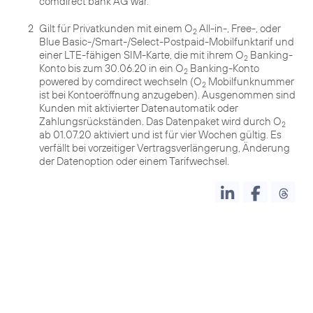
comdirect bank AG war.
2
Gilt für Privatkunden mit einem O
All-in-, Free-, oder
2
Blue Basic-/Smart-/Select-Postpaid-Mobilfunktarif und
einer LTE-fähigen SIM-Karte, die mit ihrem O
Banking-
2
Konto bis zum 30.06.20 in ein O
Banking-Konto
2
powered by comdirect wechseln (O
Mobilfunknummer
2
ist bei Kontoeröffnung anzugeben). Ausgenommen sind
Kunden mit aktivierter Datenautomatik oder
Zahlungsrückständen. Das Datenpaket wird durch O
2
ab 01.07.20 aktiviert und ist für vier Wochen gültig. Es
verfällt bei vorzeitiger Vertragsverlängerung, Änderung
der Datenoption oder einem Tarifwechsel.