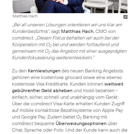
Matthias Hach
„Bei all unseren Lösungen orientieren wir uns klar am
Kundenbedürfnis“
, sagt
Matthias Hach
, CMO von
comdirect.
„Diesen Fokus behalten wir auch bei der
Kooperation mit O
bei und werden fortlaufend und
2
gemeinsam mit O
das Angebot mit einer ausgeprägten
2
Kundenfokussierung weiterentwickeln.“
Zu den
Kernleistungen
des neuen Banking Angebots
gehören eine kostenlose girocard sowie eine ebenso
kostenlose Visa Kreditkarte. Kunden können
weltweit
gebührenfrei Geld abheben
und mobil bezahlen -
einfach, sicher, schnell und unabhängig vom Gerät:
Über die comdirect Visa-Karte erhalten Kunden Zugriff
auf mobile kontaktlose Bezahlsysteme von Apple Pay
und Google Pay. Zudem bietet O
Banking mit
2
comdirect bequeme
Überweisungsoptionen
über
Chat, Sprache oder Foto. Und der Kunde kann auch die