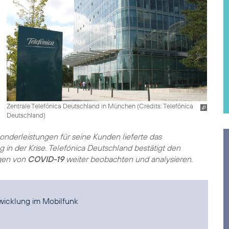
Zentrale Telefónica Deutschland in München (
Credits: Telefónica
Deutschland
)
Sonderleistungen für seine Kunden lieferte das
 in der Krise. Telefónica Deutschland bestätigt den
ngen von
COVID-19
weiter beobachten und analysieren.
twicklung im Mobilfunk