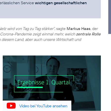
erlässlichen Service
wichtigen gesellschaftlichen
Netz wird von Tag zu Tag stärker“
, sagte
Markus Haas
, der
 Corona-Pandemie zeigt einmal mehr, welch
zentrale Rolle
n diesem Land, aber auch unsere Wirtschaft und
Video bei YouTube ansehen