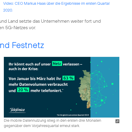
Video: CEO Markus Haas über die Ergebnisse im ersten Quartal
2020.
und Land setzte das Unternehmen weiter fort und
ten 5G-Netzes vor.
und Festnetz
Die mobile Datennutzung stieg in den ersten drei Monaten
gegenüber dem Vorjahresquartal erneut stark.