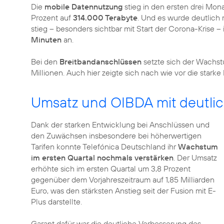
Die
mobile Datennutzung
stieg in den ersten drei Mon
Prozent auf
314.000 Terabyte
. Und es wurde deutlich 
stieg – besonders sichtbar mit Start der Corona-Krise 
Minuten
an.
Bei den
Breitbandanschlüssen
setzte sich der Wachst
Millionen. Auch hier zeigte sich nach wie vor die sta
Umsatz und OIBDA mit deutl
Dank der starken Entwicklung bei Anschlüssen und
den Zuwächsen insbesondere bei höherwertigen
Tarifen konnte Telefónica Deutschland ihr
Wachstum
im ersten Quartal nochmals verstärken
. Der Umsatz
erhöhte sich im ersten Quartal um 3,8 Prozent
gegenüber dem Vorjahreszeitraum auf 1,85 Milliarden
Euro, was den stärksten Anstieg seit der Fusion mit E-
Plus darstellte.
Garant dafür war die deutliche Verbesserung des