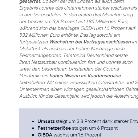
gestartet
. Sowohl bei den Erlösen als auch beim
Ergebnis konnte das Unternehmen stärker wachsen als
in den Vorquartalen. In den ersten drei Monaten stieg
der Umsatz um 3,8 Prozent auf 1,85 Milliarden Euro,
während sich das bereinigte OIBDA um 1,6 Prozent auf
532 Millionen Euro erhöhte. Das lag sowohl am
fortgesetzten
Wachstum bei Vertragsanschlüssen
im
Mobilfunk als auch an der hohen Nachfrage nach
Festnetzangeboten. Telefónica Deutschland setzte
ihren Netzausbau kontinuierlich fort und konnte auch
unter den besonderen Umständen der Corona-
Pandemie ein
hohes Niveau im Kundenservice
beibehalten. Mit seiner verlässlichen Infrastruktur und 
Unternehmen einen wichtigen gesellschaftlichen Beitrag
Ausblick für das Gesamtjahr, wird jedoch die Auswirku
Umsatz
steigt um 3,8 Prozent dank starker En
Festnetzerlöse
steigen um 6 Prozent
OIBDA
wächst um 1,6 Prozent