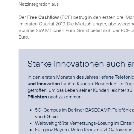
Netzintegration aus.
Der
Free Cashflow
(FCF) betrug in den ersten drei Mon
im ersten Quartal 2019. Die Mietzahlungen, überwiegen
Summe 259 Millionen Euro. Somit belief sich der FCF „af
Euro.
Starke Innovationen auch a
In den ersten Monaten des Jahres lieferte Telefón
und Innovation
für ihre Kunden. Besonders im Zug
getroffen, um das Leben seiner Kunden leichter 
Pflichten
nachzukommen:
5G-Campus im Berliner BASECAMP: Telefónica D
von 5G ein
Weltweit größte Vernetzungs-Lösung im Einzelh
Für ganz Bayern: Rotes Kreuz nutzt O
Tower in
2