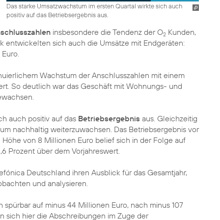
Das starke Umsatzwachstum im ersten Quartal wirkte sich auch
positiv auf das Betriebsergebnis aus.
nschlusszahlen
insbesondere die Tendenz der O
Kunden,
2
k entwickelten sich auch die Umsätze mit Endgeräten:
 Euro.
inuierlichem Wachstum der Anschlusszahlen mit einem
sert. So deutlich war das Geschäft mit Wohnungs- und
gewachsen.
ch auch positiv auf das
Betriebsergebnis
aus. Gleichzeitig
, um nachhaltig weiterzuwachsen. Das Betriebsergebnis vor
öhe von 8 Millionen Euro belief sich in der Folge auf
1,6 Prozent über dem Vorjahreswert.
efónica Deutschland ihren Ausblick für das Gesamtjahr,
obachten und analysieren.
h spürbar auf minus 44 Millionen Euro, nach minus 107
en sich hier die Abschreibungen im Zuge der