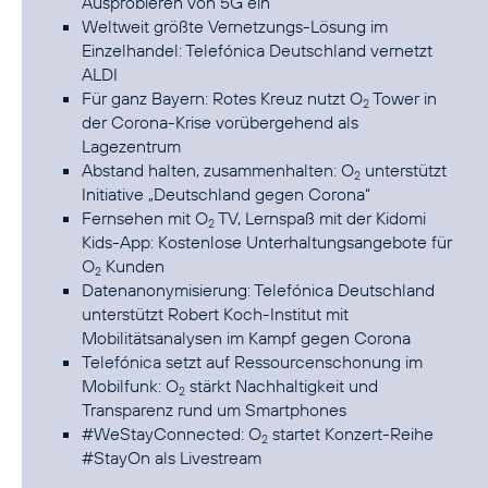
Ausprobieren von 5G ein
Weltweit größte Vernetzungs-Lösung im
Einzelhandel: Telefónica Deutschland vernetzt
ALDI
Für ganz Bayern: Rotes Kreuz nutzt O
Tower in
2
der Corona-Krise vorübergehend als
Lagezentrum
Abstand halten, zusammenhalten: O
unterstützt
2
Initiative „Deutschland gegen Corona“
Fernsehen mit O
TV, Lernspaß mit der Kidomi
2
Kids-App: Kostenlose Unterhaltungsangebote für
O
Kunden
2
Datenanonymisierung: Telefónica Deutschland
unterstützt Robert Koch-Institut mit
Mobilitätsanalysen im Kampf gegen Corona
Telefónica setzt auf Ressourcenschonung im
Mobilfunk: O
stärkt Nachhaltigkeit und
2
Transparenz rund um Smartphones
#WeStayConnected: O
startet Konzert-Reihe
2
#StayOn als Livestream