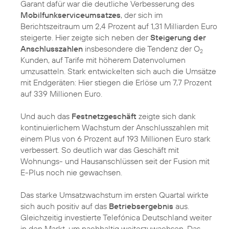
Garant dafür war die deutliche Verbesserung des
Mobilfunkserviceumsatzes
, der sich im
Berichtszeitraum um 2,4 Prozent auf 1,31 Milliarden Euro
steigerte. Hier zeigte sich neben der
Steigerung der
Anschlusszahlen
insbesondere die Tendenz der O
2
Kunden, auf Tarife mit höherem Datenvolumen
umzusatteln. Stark entwickelten sich auch die Umsätze
mit Endgeräten: Hier stiegen die Erlöse um 7,7 Prozent
auf 339 Millionen Euro.
Und auch das
Festnetzgeschäft
zeigte sich dank
kontinuierlichem Wachstum der Anschlusszahlen mit
einem Plus von 6 Prozent auf 193 Millionen Euro stark
verbessert. So deutlich war das Geschäft mit
Wohnungs- und Hausanschlüssen seit der Fusion mit
E-Plus noch nie gewachsen.
Das starke Umsatzwachstum im ersten Quartal wirkte
sich auch positiv auf das
Betriebsergebnis
aus.
Gleichzeitig investierte Telefónica Deutschland weiter
in den Markt, um nachhaltig weiterzuwachsen. Das