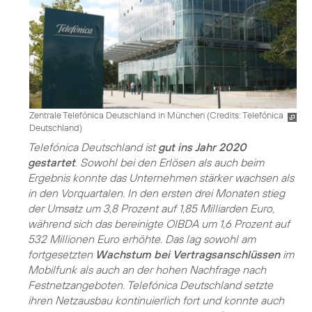
Zentrale Telefónica Deutschland in München (
Credits: Telefónica
Deutschland
)
Telefónica Deutschland ist
gut ins Jahr 2020
gestartet
. Sowohl bei den Erlösen als auch beim
Ergebnis konnte das Unternehmen stärker wachsen als
in den Vorquartalen. In den ersten drei Monaten stieg
der Umsatz um 3,8 Prozent auf 1,85 Milliarden Euro,
während sich das bereinigte OIBDA um 1,6 Prozent auf
532 Millionen Euro erhöhte. Das lag sowohl am
fortgesetzten
Wachstum bei Vertragsanschlüssen
im
Mobilfunk als auch an der hohen Nachfrage nach
Festnetzangeboten. Telefónica Deutschland setzte
ihren Netzausbau kontinuierlich fort und konnte auch