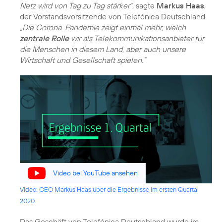
Netz wird von Tag zu Tag stärker“
, sagte
Markus Haas
,
der Vorstandsvorsitzende von Telefónica Deutschland.
„Die Corona-Pandemie zeigt einmal mehr, welch
zentrale Rolle
wir als Telekommunikationsanbieter für
die Menschen in diesem Land, aber auch unsere
Wirtschaft und Gesellschaft spielen.”
Video bei YouTube ansehen
Video: CEO Markus Haas über die Ergebnisse im ersten Quartal
2020.
Das Geschäft von Telefónica Deutschland wurde im