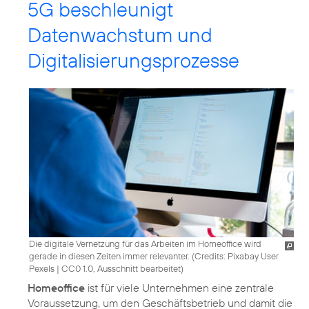
5G beschleunigt
Datenwachstum und
Digitalisierungsprozesse
Die digitale Vernetzung für das Arbeiten im Homeoffice wird
gerade in diesen Zeiten immer relevanter. (
Credits: Pixabay User
Pexels
|
CC0 1.0, Ausschnitt bearbeitet
)
Homeoffice
ist für viele Unternehmen eine zentrale
Voraussetzung, um den Geschäftsbetrieb und damit die