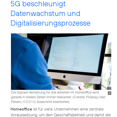
5G beschleunigt
Datenwachstum und
Digitalisierungsprozesse
Die digitale Vernetzung für das Arbeiten im Homeoffice wird
gerade in diesen Zeiten immer relevanter. (
Credits: Pixabay User
Pexels
|
CC0 1.0, Ausschnitt bearbeitet
)
Homeoffice
ist für viele Unternehmen eine zentrale
Voraussetzung, um den Geschäftsbetrieb und damit die