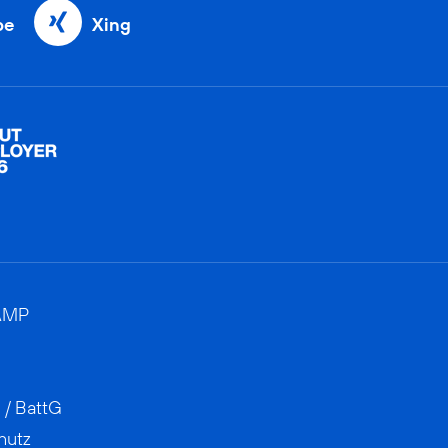
be
Xing
AMP
 / BattG
hutz