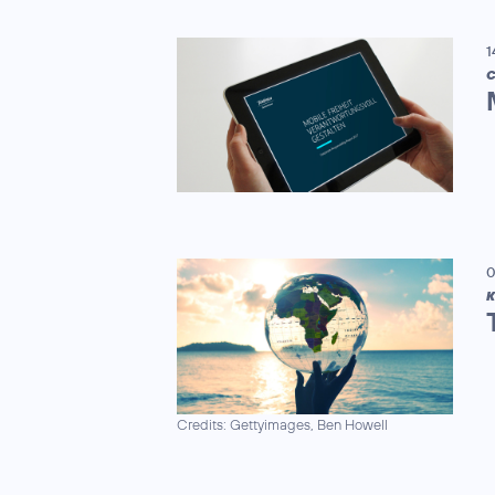
1
C
0
K
Credits: Gettyimages, Ben Howell