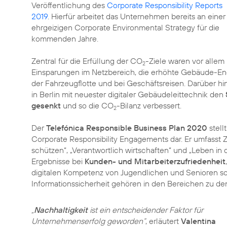
Veröffentlichung des
Corporate Responsibility Reports
2019
. Hierfür arbeitet das Unternehmen bereits an einer
ehrgeizigen Corporate Environmental Strategy für die
kommenden Jahre.
Zentral für die Erfüllung der CO
-Ziele waren vor allem
2
Einsparungen im Netzbereich, die erhöhte Gebäude-Ene
der Fahrzeugflotte und bei Geschäftsreisen. Darüber hi
in Berlin mit neuester digitaler Gebäudeleittechnik den
gesenkt
und so die CO
-Bilanz verbessert.
2
Der
Telefónica Responsible Business Plan 2020
stell
Corporate Responsibility Engagements dar. Er umfasst 
schützen“
,
„Verantwortlich wirtschaften“
und
„Leben in d
Ergebnisse bei
Kunden- und Mitarbeiterzufriedenheit
digitalen Kompetenz von Jugendlichen und Senioren s
Informationssicherheit gehören in den Bereichen zu d
„
Nachhaltigkeit
ist ein entscheidender Faktor für
Unternehmenserfolg geworden“
, erläutert
Valentina