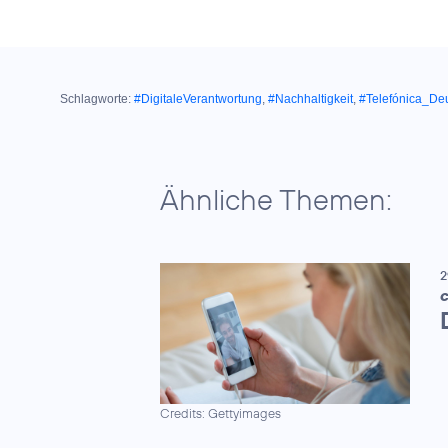
Schlagworte:
#DigitaleVerantwortung
,
#Nachhaltigkeit
,
#Telefónica_De
Ähnliche Themen:
2
C
Credits: Gettyimages