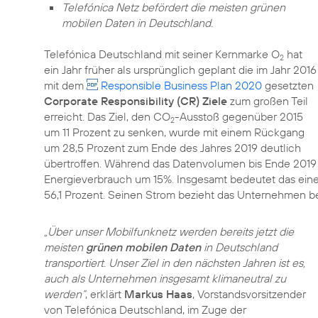
Telefónica Netz befördert die meisten grünen
mobilen Daten in Deutschland.
Telefónica Deutschland mit seiner Kernmarke O
hat
2
ein Jahr früher als ursprünglich geplant die im Jahr 2016
mit dem
Responsible Business Plan 2020
gesetzten
Corporate Responsibility (CR) Ziele
zum großen Teil
erreicht. Das Ziel, den CO
-Ausstoß gegenüber 2015
2
um 11 Prozent zu senken, wurde mit einem Rückgang
um 28,5 Prozent zum Ende des Jahres 2019 deutlich
übertroffen. Während das Datenvolumen bis Ende 2019
Energieverbrauch um 15%. Insgesamt bedeutet das ei
56,1 Prozent. Seinen Strom bezieht das Unternehmen be
„Über unser Mobilfunknetz werden bereits jetzt die
meisten
grünen mobilen Daten
in Deutschland
transportiert. Unser Ziel in den nächsten Jahren ist es,
auch als Unternehmen insgesamt klimaneutral zu
werden“
, erklärt
Markus Haas
, Vorstandsvorsitzender
von Telefónica Deutschland, im Zuge der