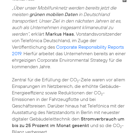
„Über unser Mobilfunknetz werden bereits jetzt die
meisten
grünen mobilen Daten
in Deutschland
transportiert. Unser Ziel in den nächsten Jahren ist es,
auch als Unternehmen insgesamt klimaneutral zu
werden“
, erklärt
Markus Haas
, Vorstandsvorsitzender
von Telefónica Deutschland, im Zuge der
Veröffentlichung des
Corporate Responsibility Reports
2019
. Hierfür arbeitet das Unternehmen bereits an einer
ehrgeizigen Corporate Environmental Strategy für die
kommenden Jahre.
Zentral für die Erfüllung der CO
-Ziele waren vor allem
2
Einsparungen im Netzbereich, die erhöhte Gebäude-
Energieeffizienz sowie Reduktionen der
CO
-
2
Emissionen
in der Fahrzeugflotte und bei
Geschäftsreisen. Darüber hinaus hat Telefónica mit der
Ausstattung des Netzstandorts in Berlin mit neuester
digitaler Gebäudeleittechnik den
Stromverbrauch um
bis zu 25 Prozent im Monat gesenkt
und so die CO
-
2
Bilanz verbessert.