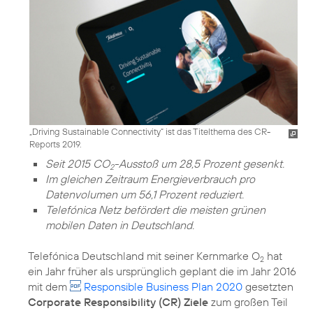
„Driving Sustainable Connectivity“ ist das Titelthema des CR-
Reports 2019.
Seit 2015 CO
-Ausstoß um 28,5 Prozent gesenkt.
2
Im gleichen Zeitraum Energieverbrauch pro
Datenvolumen um 56,1 Prozent reduziert.
Telefónica Netz befördert die meisten grünen
mobilen Daten in Deutschland.
Telefónica Deutschland mit seiner Kernmarke O
hat
2
ein Jahr früher als ursprünglich geplant die im Jahr 2016
mit dem
Responsible Business Plan 2020
gesetzten
Corporate Responsibility (CR) Ziele
zum großen Teil