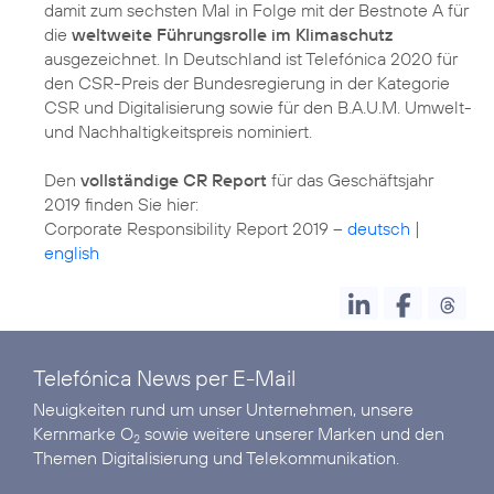
damit zum sechsten Mal in Folge mit der Bestnote A für
die
weltweite Führungsrolle im Klimaschutz
ausgezeichnet. In Deutschland ist Telefónica 2020 für
den CSR-Preis der Bundesregierung in der Kategorie
CSR und Digitalisierung sowie für den B.A.U.M. Umwelt-
und Nachhaltigkeitspreis nominiert.
Den
vollständige CR Report
für das Geschäftsjahr
2019 finden Sie hier:
Corporate Responsibility Report 2019 –
deutsch
|
english
Telefónica News per E-Mail
Neuigkeiten rund um unser Unternehmen, unsere
Kernmarke O
sowie weitere unserer Marken und den
2
Themen Digitalisierung und Telekommunikation.