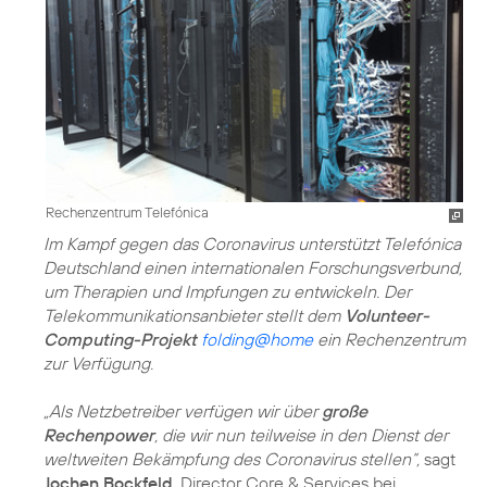
Rechenzentrum Telefónica
Im Kampf gegen das Coronavirus unterstützt Telefónica
Deutschland einen internationalen Forschungsverbund,
um Therapien und Impfungen zu entwickeln. Der
Telekommunikationsanbieter stellt dem
Volunteer-
Computing-Projekt
folding@home
ein Rechenzentrum
zur Verfügung.
„Als Netzbetreiber verfügen wir über
große
Rechenpower
, die wir nun teilweise in den Dienst der
weltweiten Bekämpfung des Coronavirus stellen“,
sagt
Jochen Bockfeld
, Director Core & Services bei