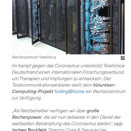
Rechenzentrum Telefónica
Im Kampf gegen das Coronavirus unterstützt Telefónica
Deutschland einen internationalen Forschungsverbund,
um Therapien und Impfungen zu entwickeln. Der
Telekommunikationsanbieter stellt dem
Volunteer-
Computing-Projekt
folding@home
ein Rechenzentrum
zur Verfügung.
„Als Netzbetreiber verfügen wir über
große
Rechenpower
, die wir nun teilweise in den Dienst der
weltweiten Bekämpfung des Coronavirus stellen“,
sagt
Jochen Bockfeld
, Director Core & Services bei