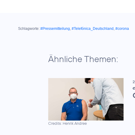
Schlagworte:
#Pressemitteilung
,
#Telefónica_Deutschland
,
#corona
Ähnliche Themen:
2
C
Credits: Henrik Andree