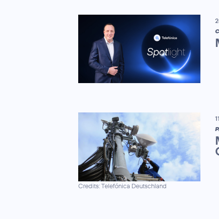
2
C
1
P
Credits: Telefónica Deutschland