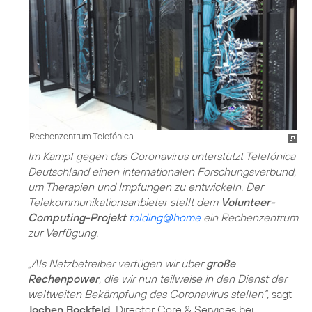
Rechenzentrum Telefónica
Im Kampf gegen das Coronavirus unterstützt Telefónica
Deutschland einen internationalen Forschungsverbund,
um Therapien und Impfungen zu entwickeln. Der
Telekommunikationsanbieter stellt dem
Volunteer-
Computing-Projekt
folding@home
ein Rechenzentrum
zur Verfügung.
„Als Netzbetreiber verfügen wir über
große
Rechenpower
, die wir nun teilweise in den Dienst der
weltweiten Bekämpfung des Coronavirus stellen“,
sagt
Jochen Bockfeld
, Director Core & Services bei