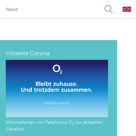
News
Infoseite Corona
Informationen von Telefónica O
zur aktuellen
2
Situation