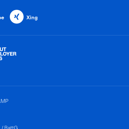
be
Xing
AMP
 / BattG