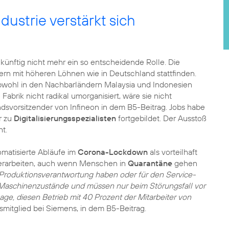
dustrie verstärkt sich
künftig nicht mehr ein so entscheidende Rolle. Die
ern mit höheren Löhnen wie in Deutschland stattfinden.
 obwohl in den Nachbarländern Malaysia und Indonesien
Fabrik nicht radikal umorganisiert, wäre sie nicht
ndsvorsitzender von Infineon in dem B5-Beitrag. Jobs habe
r zu
Digitalisierungsspezialisten
fortgebildet. Der Ausstoß
ht.
omatisierte Abläufe im
Corona-Lockdown
als vorteilhaft
erarbeiten, auch wenn Menschen in
Quarantäne
gehen
e Produktionsverantwortung haben oder für den Service-
en Maschinenzustände und müssen nur beim Störungsfall vor
 Lage, diesen Betrieb mit 40 Prozent der Mitarbeiter von
dsmitglied bei Siemens, in dem B5-Beitrag.