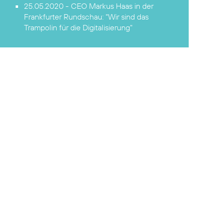
25.05.2020 - CEO Markus Haas in der
Frankfurter Rundschau:
"Wir sind das
Trampolin für die Digitalisierung"