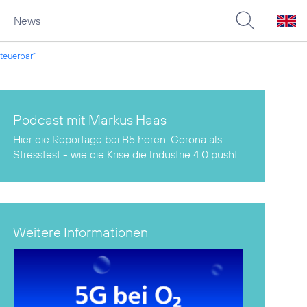
News
teuerbar“
Podcast mit Markus Haas
Hier die Reportage bei B5 hören:
Corona als
Stresstest - wie die Krise die Industrie 4.0 pusht
Weitere Informationen