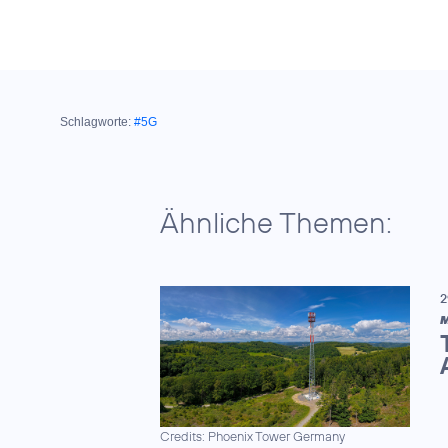
Schlagworte:
#5G
Ähnliche Themen:
2
M
Credits: Phoenix Tower Germany