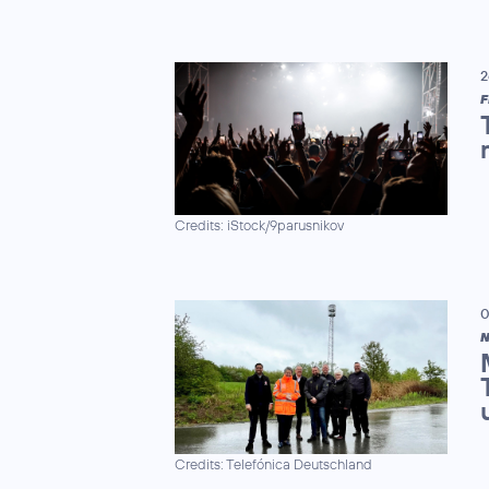
2
F
Credits: iStock/9parusnikov
0
N
Credits: Telefónica Deutschland