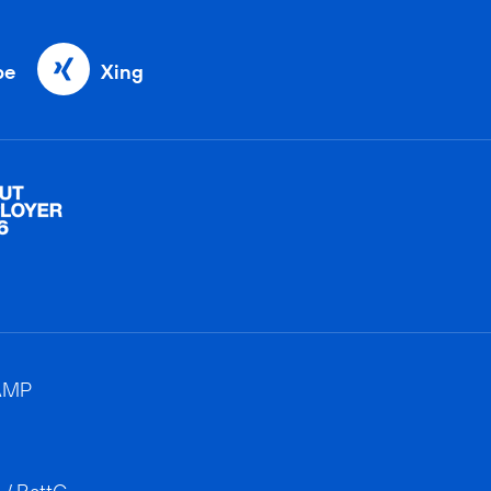
be
Xing
AMP