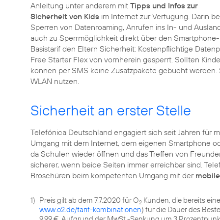
Anleitung unter anderem mit
Tipps und Infos zur
Sicherheit von Kids
im Internet zur Verfügung. Darin b
Sperren von Datenroaming, Anrufen ins In- und Auslan
auch zu Sperrmöglichkeit direkt über den Smartphone-H
Basistarif den Eltern Sicherheit: Kostenpflichtige Date
Free Starter Flex von vornherein gesperrt. Sollten Kind
können per SMS keine Zusatzpakete gebucht werden. S
WLAN nutzen.
Sicherheit an erster Stelle
Telefónica Deutschland engagiert sich seit Jahren für 
Umgang mit dem Internet, dem eigenen Smartphone oder
da Schulen wieder öffnen und das Treffen von Freunden
sicherer, wenn beide Seiten immer erreichbar sind. Tel
Broschüren beim kompetenten Umgang mit der
mobile
1)
Preis gilt ab dem 7.7.2020 für O
Kunden, die bereits ein
2
www.o2.de/tarif-kombinationen
) für die Dauer des Best
9,99 €. Aufgrund der MwSt.-Senkung um 3 Prozentpunkt