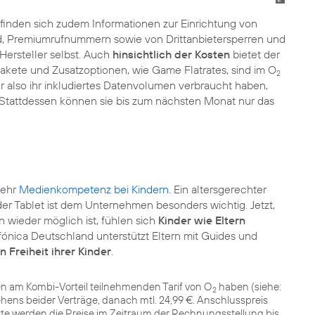
efinden sich zudem Informationen zur Einrichtung von
d, Premiumrufnummern sowie von Drittanbietersperren und
ersteller selbst. Auch
hinsichtlich der Kosten
bietet der
npakete und Zusatzoptionen, wie Game Flatrates, sind im O
2
er also ihr inkludiertes Datenvolumen verbraucht haben,
tattdessen können sie bis zum nächsten Monat nur das
mehr
Medienkompetenz bei Kindern
. Ein altersgerechter
 Tablet ist dem Unternehmen besonders wichtig. Jetzt,
 wieder möglich ist, fühlen sich
Kinder wie Eltern
efónica Deutschland unterstützt Eltern mit Guides und
n Freiheit ihrer Kinder
.
en am Kombi-Vorteil teilnehmenden Tarif von O
haben (siehe:
2
ehens beider Verträge, danach mtl. 24,99 €. Anschlusspreis
e werden die Preise im Zeitraum der Rechnungsstellung bis