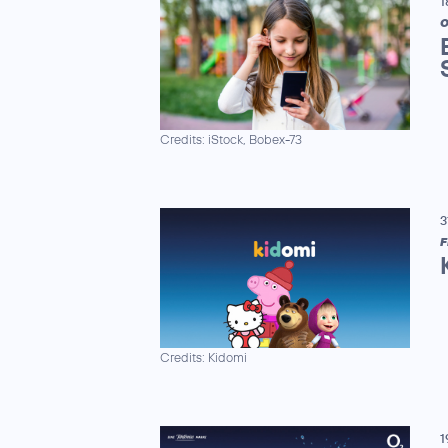
1
Credits: iStock, Bobex-73
3
F
Credits: Kidomi
1