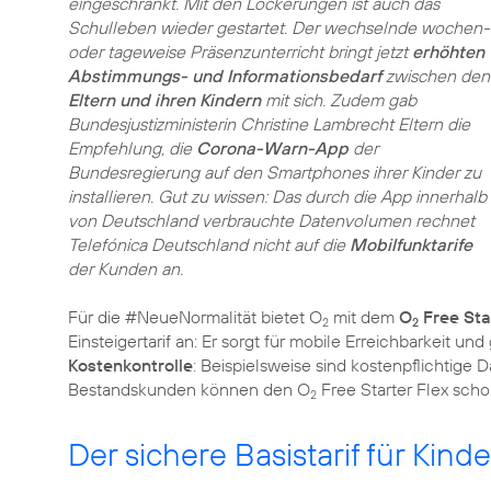
eingeschränkt. Mit den Lockerungen ist auch das
Schulleben wieder gestartet. Der wechselnde wochen-
oder tageweise Präsenzunterricht bringt jetzt
erhöhten
Abstimmungs- und Informationsbedarf
zwischen den
Eltern und ihren Kindern
mit sich. Zudem gab
Bundesjustizministerin Christine Lambrecht Eltern die
Empfehlung, die
Corona-Warn-App
der
Bundesregierung auf den Smartphones ihrer Kinder zu
installieren. Gut zu wissen: Das durch die App innerhalb
von Deutschland verbrauchte Datenvolumen rechnet
Telefónica Deutschland nicht auf die
Mobilfunktarife
der Kunden an.
Für die #NeueNormalität bietet O
mit dem
O
Free Sta
2
2
Einsteigertarif an: Er sorgt für mobile Erreichbarkeit und
Kostenkontrolle
: Beispielsweise sind kostenpflichtige
Bestandskunden können den O
Free Starter Flex scho
2
Der sichere Basistarif für Kind