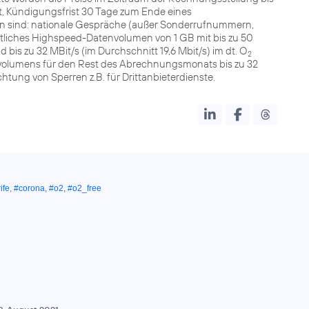
it, Kündigungsfrist 30 Tage zum Ende eines
sind: nationale Gespräche (außer Sonderrufnummern,
atliches Highspeed-Datenvolumen von 1 GB mit bis zu 50
 bis zu 32 MBit/s (im Durchschnitt 19,6 Mbit/s) im dt. O
2
volumens für den Rest des Abrechnungsmonats bis zu 32
htung von Sperren z.B. für Drittanbieterdienste.
ife
,
#corona
,
#o2
,
#o2_free