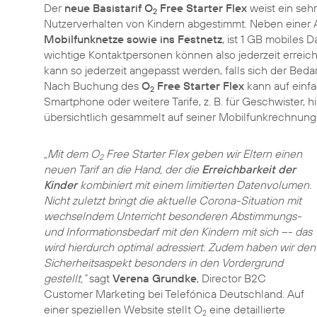
Der
neue Basistarif O
Free Starter Flex
weist ein sehr
2
Nutzerverhalten von Kindern abgestimmt. Neben einer A
Mobilfunknetze sowie ins Festnetz
, ist 1 GB mobiles
wichtige Kontaktpersonen können also jederzeit erreich
kann so jederzeit angepasst werden, falls sich der Bed
Nach Buchung des
O
Free Starter Flex
kann auf einfa
2
Smartphone oder weitere Tarife, z. B. für Geschwister, 
übersichtlich gesammelt auf seiner Mobilfunkrechnung
„Mit dem O
Free Starter Flex geben wir Eltern einen
2
neuen Tarif an die Hand, der die
Erreichbarkeit der
Kinder
kombiniert mit einem limitierten Datenvolumen.
Nicht zuletzt bringt die aktuelle Corona-Situation mit
wechselndem Unterricht besonderen Abstimmungs-
und Informationsbedarf mit den Kindern mit sich –- das
wird hierdurch optimal adressiert. Zudem haben wir den
Sicherheitsaspekt besonders in den Vordergrund
gestellt,“
sagt
Verena Grundke
, Director B2C
Customer Marketing bei Telefónica Deutschland. Auf
einer speziellen Website stellt O
eine detaillierte
2