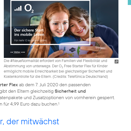
Die #NeueNormalität erfordert von Familien viel Flexibilität und
Abstimmung von unterwegs. Der O
Free Starter Flex für Kinder
2
ermöglicht mobile Erreichbarkeit bei gleichzeitiger Sicherheit und
Kostenkontrolle für die Eltern. (
Credits: Telefónica Deutschland
)
rter Flex
ab dem 7. Juli 2020 den passenden
 gibt den Eltern gleichzeitig
Sicherheit und
 Datenpakete und Zusatzoptionen von vornherein gesperrt.
n für 4,99 Euro dazu buchen.
1
er, der mitwächst