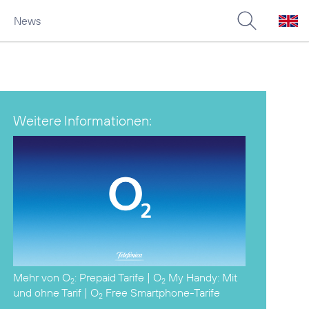
News
Weitere Informationen:
Mehr von
O
:
Prepaid Tarife
|
O
My Handy: Mit
2
2
und ohne Tarif
|
O
Free Smartphone-Tarife
2