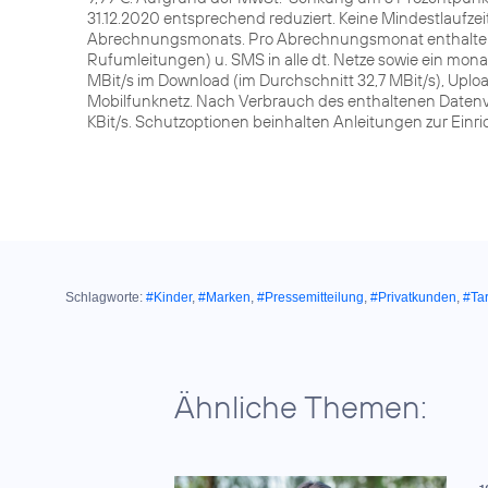
31.12.2020 entsprechend reduziert. Keine Mindestlaufze
Abrechnungsmonats. Pro Abrechnungsmonat enthalten 
Rufumleitungen) u. SMS in alle dt. Netze sowie ein mon
MBit/s im Download (im Durchschnitt 32,7 MBit/s), Upload
Mobilfunknetz. Nach Verbrauch des enthaltenen Daten
KBit/s. Schutzoptionen beinhalten Anleitungen zur Einric
Schlagworte:
#Kinder
,
#Marken
,
#Pressemitteilung
,
#Privatkunden
,
#Tar
Ähnliche Themen: