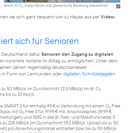
Anruf im O
Video-Store und persönliche Beratung bekommen
2
önnen sie sich ganz bequem von zu Hause aus per
Video-
ert sich für Senioren
a Deutschland dafür,
Senioren den Zugang zu digitalen
nen konkrete Vorteile im Alltag zu ermöglichen. Unter dem
genen Jahren regelmäßig deutschlandweit
es in Form von Lernrunden oder
digitalen Schnitzeljagden
.
 zu 50 MBit/s, im Durchschnitt 22,5 MBit/s) im dt. O
2
 bis zu 32 Kbit/s.
ia SMART.3 für einmalig 49 € in Verbindung mit einem O
Free
2
 Bspw. mit O
Free S für 19,99 € mtl. Anschlusspreis 39,99 €.
2
itungen) und SMS in alle dt. Fest- und Mobilfunknetze, 3
zu 225 MBit/s (im Durchschnitt 39,2 MBit/s; Upload bis zu 50
etz pro Abrechnungsmonat enthalten bzw. bis zu 50 MBit/s