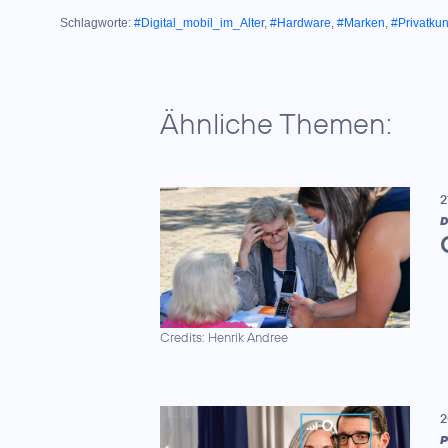
Schlagworte:
#Digital_mobil_im_Alter
,
#Hardware
,
#Marken
,
#Privatku
Ähnliche Themen:
2
D
Credits: Henrik Andree
2
P