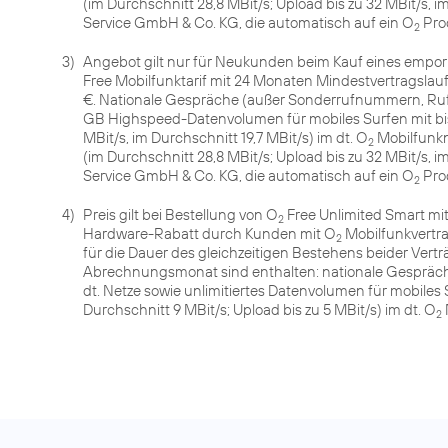
(im Durchschnitt 28,8 MBit/s; Upload bis zu 32 MBit/s, 
Service GmbH & Co. KG, die automatisch auf ein O
Pro
2
3)
Angebot gilt nur für Neukunden beim Kauf eines empor
Free Mobilfunktarif mit 24 Monaten Mindestvertragslauf
€. Nationale Gespräche (außer Sonderrufnummern, Rufu
GB Highspeed-Datenvolumen für mobiles Surfen mit bis 
MBit/s, im Durchschnitt 19,7 MBit/s) im dt. O
Mobilfunkn
2
(im Durchschnitt 28,8 MBit/s; Upload bis zu 32 MBit/s, 
Service GmbH & Co. KG, die automatisch auf ein O
Pro
2
4)
Preis gilt bei Bestellung von O
Free Unlimited Smart mit
2
Hardware-Rabatt durch Kunden mit O
Mobilfunkvertrag
2
für die Dauer des gleichzeitigen Bestehens beider Vertr
Abrechnungsmonat sind enthalten: nationale Gespräch
dt. Netze sowie unlimitiertes Datenvolumen für mobiles S
Durchschnitt 9 MBit/s; Upload bis zu 5 MBit/s) im dt. O
2