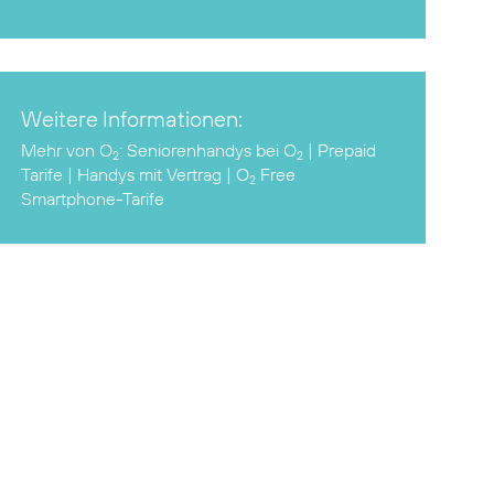
Weitere Informationen:
Mehr von O
:
Seniorenhandys bei O
|
Prepaid
2
2
Tarife
|
Handys mit Vertrag
|
O
Free
2
Smartphone-Tarife