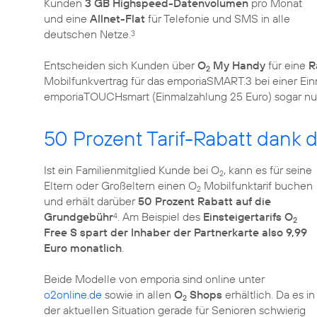
Kunden
3 GB Highspeed-Datenvolumen
pro Monat
und eine
Allnet-Flat
für Telefonie und SMS in alle
deutschen Netze.
3
Entscheiden sich Kunden über
O
My Handy
für eine
R
2
Mobilfunkvertrag für das emporiaSMART.3 bei einer Ei
emporiaTOUCHsmart (Einmalzahlung 25 Euro) sogar n
50 Prozent Tarif-Rabatt dank 
Ist ein Familienmitglied Kunde bei O
, kann es für seine
2
Eltern oder Großeltern einen O
Mobilfunktarif buchen
2
und erhält darüber
50 Prozent Rabatt auf die
Grundgebühr
. Am Beispiel des
Einsteigertarifs O
4
2
Free S spart der Inhaber der Partnerkarte also 9,99
Euro monatlich
.
Beide Modelle von emporia sind online unter
o2online.de
sowie in allen
O
Shops
erhältlich. Da es in
2
der aktuellen Situation gerade für Senioren schwierig