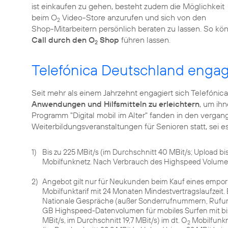
ist einkaufen zu gehen, besteht zudem die Möglichkeit
beim
O
Video-Store
anzurufen und sich von den
2
Shop-Mitarbeitern persönlich beraten zu lassen. So k
Call durch den O
Shop
führen lassen.
2
Telefónica Deutschland engagi
Seit mehr als einem Jahrzehnt engagiert sich Telefónic
Anwendungen und Hilfsmitteln zu erleichtern
, um ih
Programm
"Digital mobil im Alter"
fanden in den vergan
Weiterbildungsveranstaltungen für Senioren statt, sei 
1)
Bis zu 225 MBit/s (im Durchschnitt 40 MBit/s; Upload bis
Mobilfunknetz. Nach Verbrauch des Highspeed Volumens
2)
Angebot gilt nur für Neukunden beim Kauf eines empor
Mobilfunktarif mit 24 Monaten Mindestvertragslaufzeit.
Nationale Gespräche (außer Sonderrufnummern, Rufumle
GB Highspeed-Datenvolumen für mobiles Surfen mit bis 
MBit/s, im Durchschnitt 19,7 MBit/s) im dt. O
Mobilfunkn
2