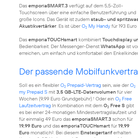
Das
emporiaSMART.3
verfügt auf dem 5,5-Zoll-
Touchscreen über eine einfache Benutzerführung und
große Icons. Das Gerät ist zudem
staub- und spritzwa
Akustikvertärker
. Es ist über
O
My Handy
für 193 Euro 
2
Das
emporiaTOUCHsmart
kombiniert
Touchdisplay un
Bedienbarkeit. Der Messenger-Dienst
WhatsApp
ist vo
erreichen, um einfach und komfortabel den Enkelkinder
Der passende Mobilfunkvertr
Soll es ein flexibler
O
Prepaid-Vertrag
sein, wie der
O
2
2
my Prepaid S
mit
3,5 GB-LTE-Datenvolumen
für vier
Wochen (9,99 Euro Grundgebühr).
Oder ein
O
Free
1
2
Laufzeitvertrag
In Kombination mit dem
O
Free S
gibt
2
es bei einer 24-monatigen Mindestvertragslaufzeit und
für einmalig 49 Euro das
emporiaSMART.3
schon für
19,99 Euro
und das
emporiaTOUCHsmart
für
19,99
Euro
monatlich
. Bei diesem
Einsteigertarif
erhalten
2