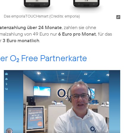
Das emporiaTOUCHsmart (
Credits: emporia
)
atenzahlung über 24 Monate
, zahlen sie ohne
nmalzahlung von 49 Euro nur
6 Euro pro Monat
, für das
ur
3 Euro monatlich
.
der O
Free Partnerkarte
2