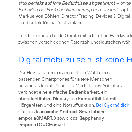
sind
perfekt auf ihre Bedürfnisse abgestimmt
– ohne
Einbußen bei Funktionalitätsumfang und Design“,
sagt
Markus von Böhlen
, Director Trading, Devices & Digital
Life bei Telefónica Deutschland.
Kunden können beide Geräte mit oder ohne Handyvertr
zwischen verschiedenen Ratenzahlungslaufzeiten wähl
Digital mobil zu sein ist keine 
Der Hersteller emporia macht die Wahl eines
passenden Smartphones für ältere Menschen
besonders leicht. Denn alle Modelle des Anbieters
verbindet eine
einfache Bedienbarkeit
, ein
übersichtliches Display
, die
Kompatibilität mit
Hörgeräten
und eine
Notruffunktion
.
Bei O
erhältlich
2
sind das
klassische Android-Smartphone
emporiaSMART.3
sowie das
Klapphandy
emporiaTOUCHsmart
.