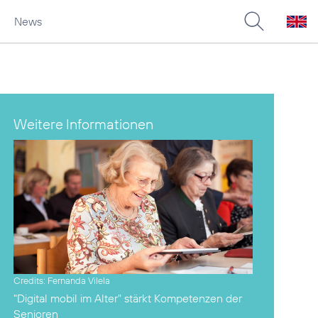
News
Weitere Informationen
Credits: Fernanda Vilela
"Digital mobil im Alter"
stärkt Kompetenzen der
Senioren