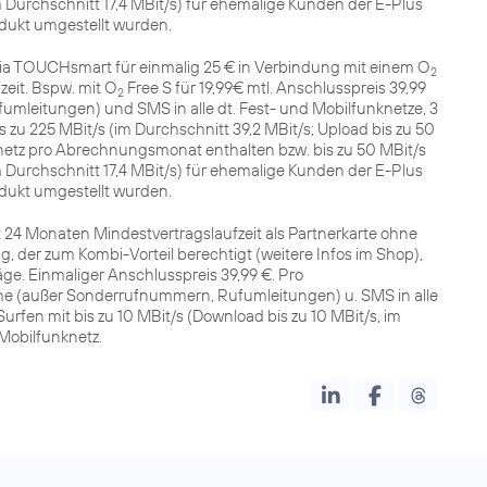
im Durchschnitt 17,4 MBit/s) für ehemalige Kunden der E-Plus
dukt umgestellt wurden.
ia TOUCHsmart für einmalig 25 € in Verbindung mit einem O
2
zeit. Bspw. mit O
Free S für 19,99€ mtl. Anschlusspreis 39,99
2
mleitungen) und SMS in alle dt. Fest- und Mobilfunknetze, 3
zu 225 MBit/s (im Durchschnitt 39,2 MBit/s; Upload bis zu 50
etz pro Abrechnungsmonat enthalten bzw. bis zu 50 MBit/s
im Durchschnitt 17,4 MBit/s) für ehemalige Kunden der E-Plus
dukt umgestellt wurden.
 24 Monaten Mindestvertragslaufzeit als Partnerkarte ohne
, der zum Kombi-Vorteil berechtigt (weitere Infos im Shop),
äge. Einmaliger Anschlusspreis 39,99 €. Pro
e (außer Sonderrufnummern, Rufumleitungen) u. SMS in alle
urfen mit bis zu 10 MBit/s (Download bis zu 10 MBit/s, im
Mobilfunknetz.