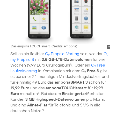
Das emporiaTOUCHsmart (
Credits: emporia
)
Soll es ein flexibler
O
Prepaid-Vertrag
sein, wie der
O
2
2
my Prepaid S
mit
3,5 GB-LTE-Datenvolumen
für vier
Wochen (9,99 Euro Grundgebühr).
Oder ein
O
Free
1
2
Laufzeitvertrag
In Kombination mit dem
O
Free S
gibt
2
es bei einer 24-monatigen Mindestvertragslaufzeit und
für einmalig 49 Euro das
emporiaSMART.3
schon für
19,99 Euro
und das
emporiaTOUCHsmart
für
19,99
Euro
monatlich
. Bei diesem
Einsteigertarif
erhalten
2
Kunden
3 GB Highspeed-Datenvolumen
pro Monat
und eine
Allnet-Flat
für Telefonie und SMS in alle
deutschen Netze.
3