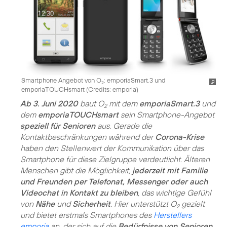
Smartphone Angebot von O
: emporiaSmart.3 und
2
emporiaTOUCHsmart (
Credits: emporia
)
Ab 3. Juni 2020
baut O
mit dem
emporiaSmart.3
und
2
dem
emporiaTOUCHsmart
sein Smartphone-Angebot
speziell für Senioren
aus. Gerade die
Kontaktbeschränkungen während der
Corona-Krise
haben den Stellenwert der Kommunikation über das
Smartphone für diese Zielgruppe verdeutlicht. Älteren
Menschen gibt die Möglichkeit,
jederzeit mit Familie
und Freunden per Telefonat, Messenger oder auch
Videochat in Kontakt zu bleiben
, das wichtige Gefühl
von
Nähe
und
Sicherheit
. Hier unterstützt O
gezielt
2
und bietet erstmals Smartphones des
Herstellers
emporia
an, der sich auf die
Bedürfnisse von Senioren