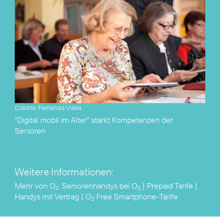
Credits: Fernanda Vilela
"Digital mobil im Alter"
stärkt Kompetenzen der
Senioren
Weitere Informationen:
Mehr von O
:
Seniorenhandys bei O
|
Prepaid Tarife
|
2
2
Handys mit Vertrag
|
O
Free Smartphone-Tarife
2