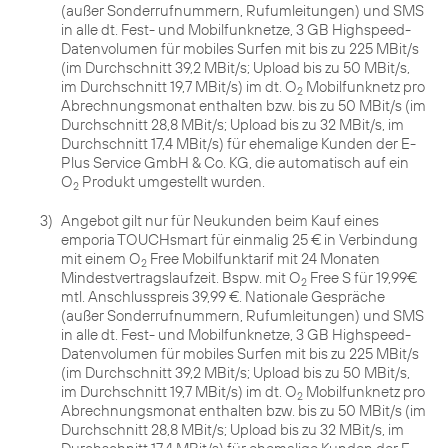
(außer Sonderrufnummern, Rufumleitungen) und SMS
in alle dt. Fest- und Mobilfunknetze, 3 GB Highspeed-
Datenvolumen für mobiles Surfen mit bis zu 225 MBit/s
(im Durchschnitt 39,2 MBit/s; Upload bis zu 50 MBit/s,
im Durchschnitt 19,7 MBit/s) im dt. O
Mobilfunknetz pro
2
Abrechnungsmonat enthalten bzw. bis zu 50 MBit/s (im
Durchschnitt 28,8 MBit/s; Upload bis zu 32 MBit/s, im
Durchschnitt 17,4 MBit/s) für ehemalige Kunden der E-
Plus Service GmbH & Co. KG, die automatisch auf ein
O
Produkt umgestellt wurden.
2
3)
Angebot gilt nur für Neukunden beim Kauf eines
emporia TOUCHsmart für einmalig 25 € in Verbindung
mit einem O
Free Mobilfunktarif mit 24 Monaten
2
Mindestvertragslaufzeit. Bspw. mit O
Free S für 19,99€
2
mtl. Anschlusspreis 39,99 €. Nationale Gespräche
(außer Sonderrufnummern, Rufumleitungen) und SMS
in alle dt. Fest- und Mobilfunknetze, 3 GB Highspeed-
Datenvolumen für mobiles Surfen mit bis zu 225 MBit/s
(im Durchschnitt 39,2 MBit/s; Upload bis zu 50 MBit/s,
im Durchschnitt 19,7 MBit/s) im dt. O
Mobilfunknetz pro
2
Abrechnungsmonat enthalten bzw. bis zu 50 MBit/s (im
Durchschnitt 28,8 MBit/s; Upload bis zu 32 MBit/s, im