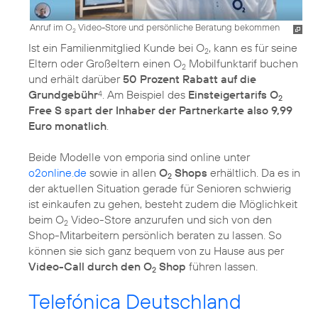
Anruf im O
Video-Store und persönliche Beratung bekommen
2
Ist ein Familienmitglied Kunde bei O
, kann es für seine
2
Eltern oder Großeltern einen O
Mobilfunktarif buchen
2
und erhält darüber
50 Prozent Rabatt auf die
Grundgebühr
. Am Beispiel des
Einsteigertarifs O
4
2
Free S spart der Inhaber der Partnerkarte also 9,99
Euro monatlich
.
Beide Modelle von emporia sind online unter
o2online.de
sowie in allen
O
Shops
erhältlich. Da es in
2
der aktuellen Situation gerade für Senioren schwierig
ist einkaufen zu gehen, besteht zudem die Möglichkeit
beim
O
Video-Store
anzurufen und sich von den
2
Shop-Mitarbeitern persönlich beraten zu lassen. So
können sie sich ganz bequem von zu Hause aus per
Video-Call durch den O
Shop
führen lassen.
2
Telefónica Deutschland