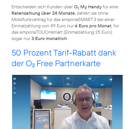
Entscheiden sich Kunden über
O
My Handy
für eine
2
Ratenzahlung über 24 Monate
, zahlen sie ohne
Mobilfunkvertrag für das emporiaSMART.3 bei einer
Einmalzahlung von 49 Euro nur
6 Euro pro Monat
, für
das emporiaTOUCHsmart (Einmalzahlung 25 Euro)
sogar nur
3 Euro monatlich
.
50 Prozent Tarif-Rabatt dank
der O
Free Partnerkarte
2