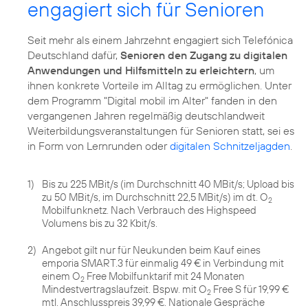
engagiert sich für Senioren
Seit mehr als einem Jahrzehnt engagiert sich Telefónica
Deutschland dafür,
Senioren den Zugang zu digitalen
Anwendungen und Hilfsmitteln zu erleichtern
, um
ihnen konkrete Vorteile im Alltag zu ermöglichen. Unter
dem Programm
"Digital mobil im Alter"
fanden in den
vergangenen Jahren regelmäßig deutschlandweit
Weiterbildungsveranstaltungen für Senioren statt, sei es
in Form von Lernrunden oder
digitalen Schnitzeljagden
.
1)
Bis zu 225 MBit/s (im Durchschnitt 40 MBit/s; Upload bis
zu 50 MBit/s, im Durchschnitt 22,5 MBit/s) im dt. O
2
Mobilfunknetz. Nach Verbrauch des Highspeed
Volumens bis zu 32 Kbit/s.
2)
Angebot gilt nur für Neukunden beim Kauf eines
emporia SMART.3 für einmalig 49 € in Verbindung mit
einem O
Free Mobilfunktarif mit 24 Monaten
2
Mindestvertragslaufzeit. Bspw. mit O
Free S für 19,99 €
2
mtl. Anschlusspreis 39,99 €. Nationale Gespräche