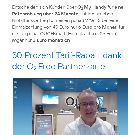
Entscheiden sich Kunden über
O
My Handy
für eine
2
Ratenzahlung über 24 Monate
, zahlen sie ohne
Mobilfunkvertrag für das emporiaSMART.3 bei einer
Einmalzahlung von 49 Euro nur
6 Euro pro Monat
, für
das emporiaTOUCHsmart (Einmalzahlung 25 Euro)
sogar nur
3 Euro monatlich
.
50 Prozent Tarif-Rabatt dank
der O
Free Partnerkarte
2