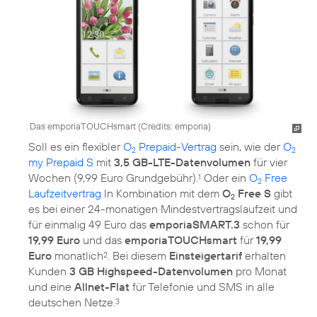
Das emporiaTOUCHsmart (
Credits: emporia
)
Soll es ein flexibler
O
Prepaid-Vertrag
sein, wie der
O
2
2
my Prepaid S
mit
3,5 GB-LTE-Datenvolumen
für vier
Wochen (9,99 Euro Grundgebühr).
Oder ein
O
Free
1
2
Laufzeitvertrag
In Kombination mit dem
O
Free S
gibt
2
es bei einer 24-monatigen Mindestvertragslaufzeit und
für einmalig 49 Euro das
emporiaSMART.3
schon für
19,99 Euro
und das
emporiaTOUCHsmart
für
19,99
Euro
monatlich
. Bei diesem
Einsteigertarif
erhalten
2
Kunden
3 GB Highspeed-Datenvolumen
pro Monat
und eine
Allnet-Flat
für Telefonie und SMS in alle
deutschen Netze.
3