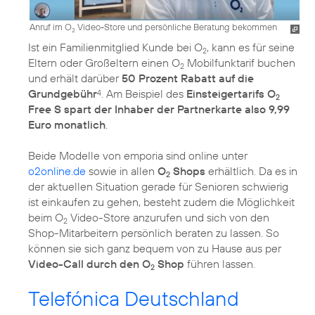
Anruf im O
Video-Store und persönliche Beratung bekommen
2
Ist ein Familienmitglied Kunde bei O
, kann es für seine
2
Eltern oder Großeltern einen O
Mobilfunktarif buchen
2
und erhält darüber
50 Prozent Rabatt auf die
Grundgebühr
. Am Beispiel des
Einsteigertarifs O
4
2
Free S spart der Inhaber der Partnerkarte also 9,99
Euro monatlich
.
Beide Modelle von emporia sind online unter
o2online.de
sowie in allen
O
Shops
erhältlich. Da es in
2
der aktuellen Situation gerade für Senioren schwierig
ist einkaufen zu gehen, besteht zudem die Möglichkeit
beim
O
Video-Store
anzurufen und sich von den
2
Shop-Mitarbeitern persönlich beraten zu lassen. So
können sie sich ganz bequem von zu Hause aus per
Video-Call durch den O
Shop
führen lassen.
2
Telefónica Deutschland