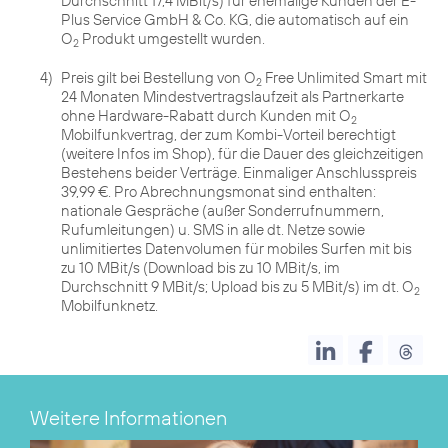
Durchschnitt 17,4 MBit/s) für ehemalige Kunden der E-
Plus Service GmbH & Co. KG, die automatisch auf ein
O
Produkt umgestellt wurden.
2
4)
Preis gilt bei Bestellung von O
Free Unlimited Smart mit
2
24 Monaten Mindestvertragslaufzeit als Partnerkarte
ohne Hardware-Rabatt durch Kunden mit O
2
Mobilfunkvertrag, der zum Kombi-Vorteil berechtigt
(weitere Infos im Shop), für die Dauer des gleichzeitigen
Bestehens beider Verträge. Einmaliger Anschlusspreis
39,99 €. Pro Abrechnungsmonat sind enthalten:
nationale Gespräche (außer Sonderrufnummern,
Rufumleitungen) u. SMS in alle dt. Netze sowie
unlimitiertes Datenvolumen für mobiles Surfen mit bis
zu 10 MBit/s (Download bis zu 10 MBit/s, im
Durchschnitt 9 MBit/s; Upload bis zu 5 MBit/s) im dt. O
2
Mobilfunknetz.
Weitere Informationen