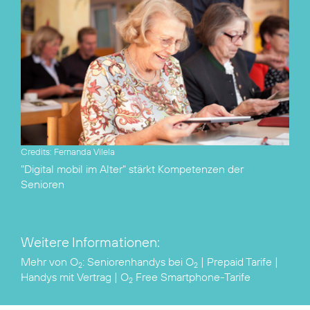
Credits: Fernanda Vilela
"Digital mobil im Alter"
stärkt Kompetenzen der
Senioren
Weitere Informationen:
Mehr von O
:
Seniorenhandys bei O
|
Prepaid Tarife
|
2
2
Handys mit Vertrag
|
O
Free Smartphone-Tarife
2