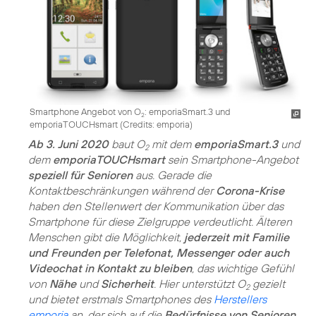
Smartphone Angebot von O
: emporiaSmart.3 und
2
emporiaTOUCHsmart (
Credits: emporia
)
Ab 3. Juni 2020
baut O
mit dem
emporiaSmart.3
und
2
dem
emporiaTOUCHsmart
sein Smartphone-Angebot
speziell für Senioren
aus. Gerade die
Kontaktbeschränkungen während der
Corona-Krise
haben den Stellenwert der Kommunikation über das
Smartphone für diese Zielgruppe verdeutlicht. Älteren
Menschen gibt die Möglichkeit,
jederzeit mit Familie
und Freunden per Telefonat, Messenger oder auch
Videochat in Kontakt zu bleiben
, das wichtige Gefühl
von
Nähe
und
Sicherheit
. Hier unterstützt O
gezielt
2
und bietet erstmals Smartphones des
Herstellers
emporia
an, der sich auf die
Bedürfnisse von Senioren