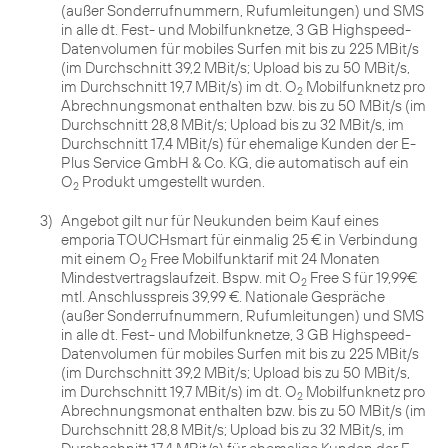
(außer Sonderrufnummern, Rufumleitungen) und SMS
in alle dt. Fest- und Mobilfunknetze, 3 GB Highspeed-
Datenvolumen für mobiles Surfen mit bis zu 225 MBit/s
(im Durchschnitt 39,2 MBit/s; Upload bis zu 50 MBit/s,
im Durchschnitt 19,7 MBit/s) im dt. O
Mobilfunknetz pro
2
Abrechnungsmonat enthalten bzw. bis zu 50 MBit/s (im
Durchschnitt 28,8 MBit/s; Upload bis zu 32 MBit/s, im
Durchschnitt 17,4 MBit/s) für ehemalige Kunden der E-
Plus Service GmbH & Co. KG, die automatisch auf ein
O
Produkt umgestellt wurden.
2
3)
Angebot gilt nur für Neukunden beim Kauf eines
emporia TOUCHsmart für einmalig 25 € in Verbindung
mit einem O
Free Mobilfunktarif mit 24 Monaten
2
Mindestvertragslaufzeit. Bspw. mit O
Free S für 19,99€
2
mtl. Anschlusspreis 39,99 €. Nationale Gespräche
(außer Sonderrufnummern, Rufumleitungen) und SMS
in alle dt. Fest- und Mobilfunknetze, 3 GB Highspeed-
Datenvolumen für mobiles Surfen mit bis zu 225 MBit/s
(im Durchschnitt 39,2 MBit/s; Upload bis zu 50 MBit/s,
im Durchschnitt 19,7 MBit/s) im dt. O
Mobilfunknetz pro
2
Abrechnungsmonat enthalten bzw. bis zu 50 MBit/s (im
Durchschnitt 28,8 MBit/s; Upload bis zu 32 MBit/s, im