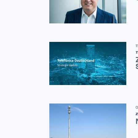
1
T
0
Z