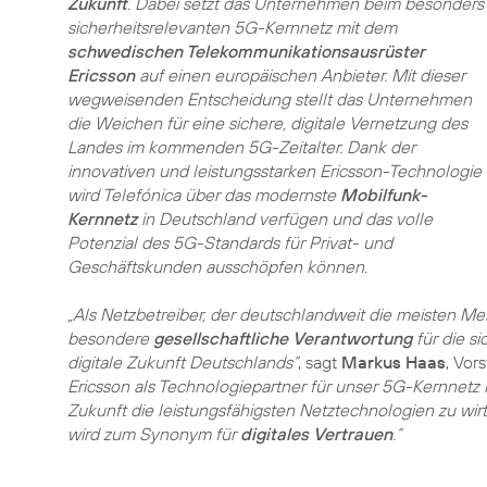
Zukunft
. Dabei setzt das Unternehmen beim besonders
sicherheitsrelevanten 5G-Kernnetz mit dem
schwedischen Telekommunikationsausrüster
Ericsson
auf einen europäischen Anbieter. Mit dieser
wegweisenden Entscheidung stellt das Unternehmen
die Weichen für eine sichere, digitale Vernetzung des
Landes im kommenden 5G-Zeitalter. Dank der
innovativen und leistungsstarken Ericsson-Technologie
wird Telefónica über das modernste
Mobilfunk-
Kernnetz
in Deutschland verfügen und das volle
Potenzial des 5G-Standards für Privat- und
Geschäftskunden ausschöpfen können.
„Als Netzbetreiber, der deutschlandweit die meisten M
besondere
gesellschaftliche Verantwortung
für die si
digitale Zukunft Deutschlands“
, sagt
Markus Haas
, Vor
Ericsson als Technologiepartner für unser 5G-Kernnetz
Zukunft die leistungsfähigsten Netztechnologien zu wirts
wird zum Synonym für
digitales Vertrauen
.“