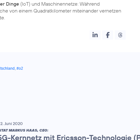
der Dinge
(IoT) und Maschinennetze: Während
Fläche von einem Quadratkilometer miteinander vernetzen
te.
tschland
,
#o2
2. Juni 2020
ITAT MARKUS HAAS, CEO:
5G-Kernnetz mit Ericsson-Technologie (