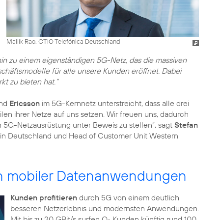
Mallik Rao, CTIO Telefónica Deutschland
in zu einem eigenständigen 5G-Netz, das die massiven
häftsmodelle für alle unsere Kunden eröffnet. Dabei
t zu bieten hat.“
und
Ericsson
im 5G-Kernnetz unterstreicht, dass alle drei
en ihrer Netze auf uns setzen. Wir freuen uns, dadurch
 5G-Netzausrüstung unter Beweis zu stellen“, sagt
Stefan
n in Deutschland und Head of Customer Unit Western
en mobiler Datenanwendungen
Kunden profitieren
durch 5G von einem deutlich
besseren Netzerlebnis und modernsten Anwendungen.
Mit bis zu 20 GBit/s surfen O
Kunden künftig rund 100