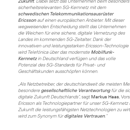
Zukunft
. Dabei setzt das Unternehmen beim besonders
sicherheitsrelevanten 5G-Kernnetz mit dem
schwedischen Telekommunikationsausrüster
Ericsson
auf einen europäischen Anbieter. Mit dieser
wegweisenden Entscheidung stellt das Unternehmen
die Weichen für eine sichere, digitale Vernetzung des
Landes im kommenden 5G-Zeitalter. Dank der
innovativen und leistungsstarken Ericsson-Technologie
wird Telefónica über das modernste
Mobilfunk-
Kernnetz
in Deutschland verfügen und das volle
Potenzial des 5G-Standards für Privat- und
Geschäftskunden ausschöpfen können.
„Als Netzbetreiber, der deutschlandweit die meisten M
besondere
gesellschaftliche Verantwortung
für die si
digitale Zukunft Deutschlands“
, sagt
Markus Haas
, Vor
Ericsson als Technologiepartner für unser 5G-Kernnetz
Zukunft die leistungsfähigsten Netztechnologien zu wirts
wird zum Synonym für
digitales Vertrauen
.“