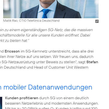
Mallik Rao, CTIO Telefónica Deutschland
in zu einem eigenständigen 5G-Netz, das die massiven
häftsmodelle für alle unsere Kunden eröffnet. Dabei
t zu bieten hat.“
und
Ericsson
im 5G-Kernnetz unterstreicht, dass alle drei
en ihrer Netze auf uns setzen. Wir freuen uns, dadurch
 5G-Netzausrüstung unter Beweis zu stellen“, sagt
Stefan
n in Deutschland und Head of Customer Unit Western
en mobiler Datenanwendungen
Kunden profitieren
durch 5G von einem deutlich
besseren Netzerlebnis und modernsten Anwendungen.
Mit bis zu 20 GBit/s surfen O
Kunden künftig rund 100