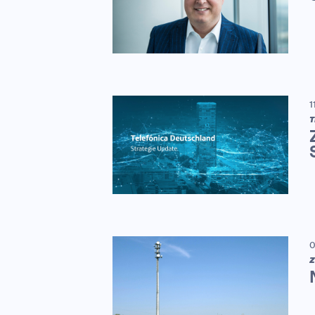
1
T
0
Z