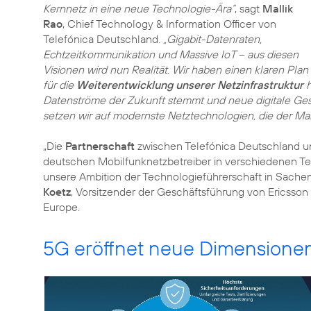
Kernnetz in eine neue Technologie-Ära“
, sagt
Mallik
Rao
, Chief Technology & Information Officer von
Telefónica Deutschland.
„Gigabit-Datenraten,
Echtzeitkommunikation und Massive IoT – aus diesen
Visionen wird nun Realität. Wir haben einen klaren Plan
für die
Weiterentwicklung unserer Netzinfrastruktur
h
Datenströme der Zukunft stemmt und neue digitale Gesc
setzen wir auf modernste Netztechnologien, die der Mark
„Die
Partnerschaft
zwischen Telefónica Deutschland 
deutschen Mobilfunknetzbetreiber in verschiedenen Teil
unsere Ambition der Technologieführerschaft in Sachen
Koetz
, Vorsitzender der Geschäftsführung von Ericsso
Europe.
5G eröffnet neue Dimension