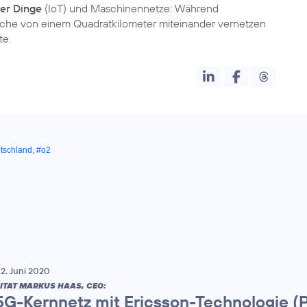
der Dinge
(IoT) und Maschinennetze: Während
Fläche von einem Quadratkilometer miteinander vernetzen
te.
tschland
,
#o2
2. Juni 2020
ITAT MARKUS HAAS, CEO:
5G-Kernnetz mit Ericsson-Technologie (