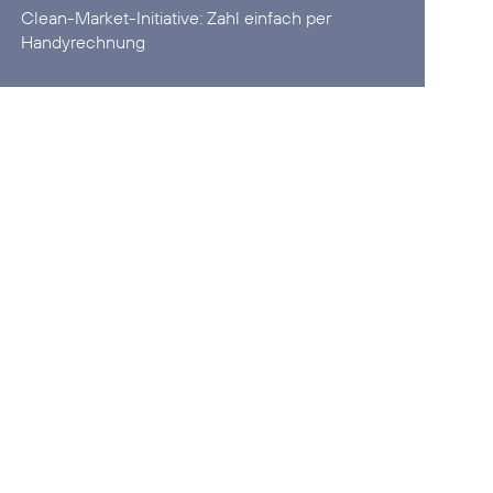
Clean-Market-Initiative:
Zahl einfach per
Handyrechnung