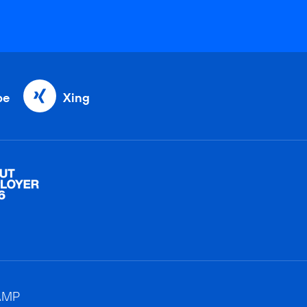
be
Xing
AMP