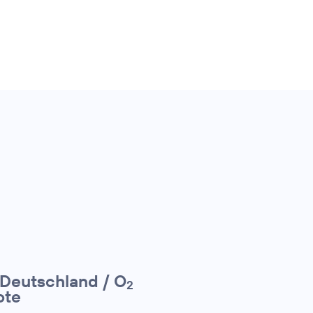
 Deutschland / O
2
ote