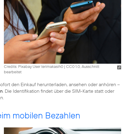
Credits: Pixabay User terimakasih0
|
CC0 1.0, Ausschnitt
bearbeitet
ofort den Einkauf herunterladen, ansehen oder anhören –
en
. Die Identifikation findet über die SIM-Karte statt oder
n.
eim mobilen Bezahlen