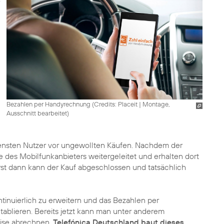
Bezahlen per Handyrechnung (
Credits: Placeit
|
Montage,
Ausschnitt bearbeitet
)
iensten Nutzer vor ungewollten Käufen. Nachdem der
 des Mobilfunkanbieters weitergeleitet und erhalten dort
Erst dann kann der Kauf abgeschlossen und tatsächlich
ntinuierlich zu erweitern und das Bezahlen per
tablieren. Bereits jetzt kann man unter anderem
eise abrechnen.
Telefónica Deutschland baut dieses