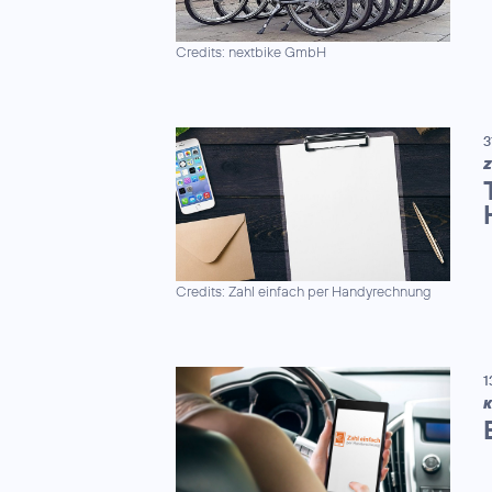
Credits: nextbike GmbH
3
Z
Credits: Zahl einfach per Handyrechnung
1
K