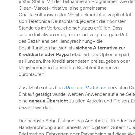
erster Stelle. Mit der Teilnahme an Programmen wie der
Clean-Market-Initiative, eine gemeinsame
Qualitätsoffensive aller Mobilfunkanbieter, verpflichtet
sich Telefónica Deutschland, jederzeit die höchsten
Standards im Verbraucherschutz zu erfüllen. Dass
solche Initiativen erfolgreich sind, zeigt der gute Ruf
des Bezahlens per Handyrechnung– die
Bezahlfunktion hat sich als
sichere Alternative zur
Kreditkarte oder Paypal
etabliert. Die Option erspart
es Kunden, ihre Kreditkartendaten preiszugeben oder
Registrierungen für weitere Bezahlmethoden zu
durchlaufen.
Zusätzlich schützt das
Redirect-Verfahren
bei vielen D
Einkauf getätigt wurde, werden Anwender auf eine Seite
eine
genaue Übersicht
zu allen Artikeln und Preisen. 
bezahlt werden.
Der nächste Schritt ist nun, das Angebot für Kunden ko
Handyrechnung auch jenseits von digitalen Gütern zu e
Briefmarken, Fahrkarten oder Parkscheine auf diese W