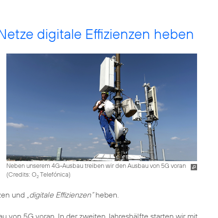
Netze digitale Effizienzen heben
Neben unserem 4G-Ausbau treiben wir den Ausbau von 5G voran
(
Credits: O
Telefónica
)
2
tzen und
„digitale Effizienzen“
heben.
von 5G voran. In der zweiten Jahreshälfte starten wir mit