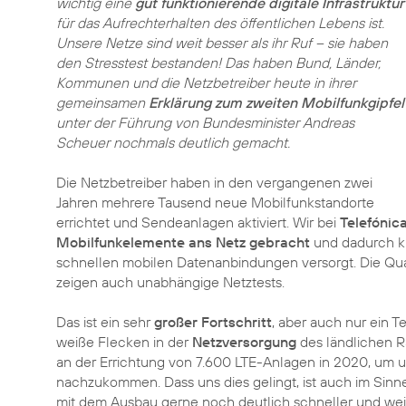
wichtig eine
gut funktionierende digitale Infrastruktur
für das Aufrechterhalten des öffentlichen Lebens ist.
Unsere Netze sind weit besser als ihr Ruf – sie haben
den Stresstest bestanden! Das haben Bund, Länder,
Kommunen und die Netzbetreiber heute in ihrer
gemeinsamen
Erklärung zum zweiten Mobilfunkgipfel
unter der Führung von Bundesminister Andreas
Scheuer nochmals deutlich gemacht.
Die Netzbetreiber haben in den vergangenen zwei
Jahren mehrere Tausend neue Mobilfunkstandorte
errichtet und Sendeanlagen aktiviert. Wir bei
Telefónic
Mobilfunkelemente ans Netz gebracht
und dadurch kn
schnellen mobilen Datenanbindungen versorgt. Die Qual
zeigen auch unabhängige Netztests.
Das ist ein sehr
großer Fortschritt
, aber auch nur ein T
weiße Flecken in der
Netzversorgung
des ländlichen R
an der Errichtung von 7.600 LTE-Anlagen in 2020, um u
nachzukommen. Dass uns dies gelingt, ist auch im Si
mit dem Ausbau gerne noch deutlich schneller und wei