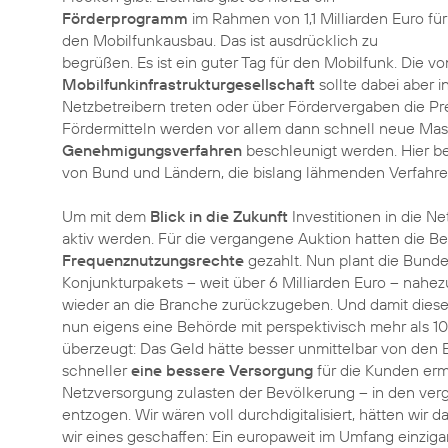
Förderprogramm
im Rahmen von 1,1 Milliarden Euro für
den Mobilfunkausbau. Das ist ausdrücklich zu
begrüßen. Es ist ein guter Tag für den Mobilfunk. Die 
Mobilfunkinfrastrukturgesellschaft
sollte dabei aber i
Netzbetreibern treten oder über Fördervergaben die Pre
Fördermitteln werden vor allem dann schnell neue Ma
Genehmigungsverfahren
beschleunigt werden. Hier be
von Bund und Ländern, die bislang lähmenden Verfahren 
Um mit dem
Blick in die Zukunft
Investitionen in die Ne
aktiv werden. Für die vergangene Auktion hatten die Bet
Frequenznutzungsrechte
gezahlt. Nun plant die Bund
Konjunkturpakets – weit über 6 Milliarden Euro – nahe
wieder an die Branche zurückzugeben. Und damit dies
nun eigens eine Behörde mit perspektivisch mehr als 10
überzeugt: Das Geld hätte besser unmittelbar von den B
schneller
eine bessere Versorgung
für die Kunden erm
Netzversorgung zulasten der Bevölkerung – in den ver
entzogen. Wir wären voll durchdigitalisiert, hätten wir da
wir eines geschaffen: Ein europaweit im Umfang einzigar