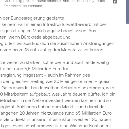
Mobilfunkgipfel mit Bundesminister Andreas Scheuer (
Credits:
Telefónica Deutschland
)
von der Bundesregierung geplante
n keinem Fall in einen Infrastrukturwettbewerb mit den
isgestaltung im Markt negativ beeinflussen. Aus
sten, wenn Bürokratie abgebaut und
grüßen wir ausdrücklich die zusätzlichen Anstrengungen
von bis zu 18 auf künftig drei Monate zu verkürzen.
tze weiter zu stärken, sollte der Bund auch anderweitig
reiber rund 6,5 Milliarden Euro für
esregierung insgesamt – auch im Rahmen des
zu den gleichen Beitrag wie 2019 eingenommen – quasi
e Gelder wieder bei denselben Anbietern ankommen, wird
0 Mitarbeitern aufgebaut, was Jahre dauern dürfte. Ich bin
etreibern in die Netze investiert werden können und so
öglicht. Auktionen haben dem Markt – und damit der
gangenen 20 Jahren hierzulande rund 65 Milliarden Euro
s Geld direkt in unsere Infrastruktur investiert. So haben
tiges Investitionshemmnis für eine Wirtschaftsnation mit