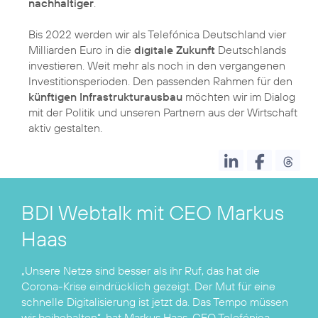
nachhaltiger
.
Bis 2022 werden wir als Telefónica Deutschland vier
Milliarden Euro in die
digitale Zukunft
Deutschlands
investieren. Weit mehr als noch in den vergangenen
Investitionsperioden. Den passenden Rahmen für den
künftigen Infrastrukturausbau
möchten wir im Dialog
mit der Politik und unseren Partnern aus der Wirtschaft
aktiv gestalten.
BDI Webtalk mit CEO Markus
Haas
„Unsere Netze sind besser als ihr Ruf, das hat die
Corona-Krise eindrücklich gezeigt. Der Mut für eine
schnelle Digitalisierung ist jetzt da. Das Tempo müssen
wir beibehalten“, hat Markus Haas, CEO Telefónica