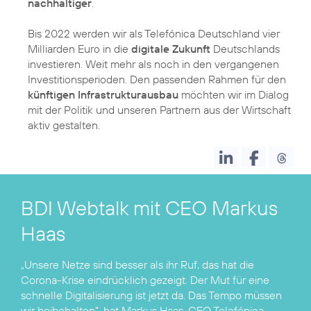
nachhaltiger
.
Bis 2022 werden wir als Telefónica Deutschland vier
Milliarden Euro in die
digitale Zukunft
Deutschlands
investieren. Weit mehr als noch in den vergangenen
Investitionsperioden. Den passenden Rahmen für den
künftigen Infrastrukturausbau
möchten wir im Dialog
mit der Politik und unseren Partnern aus der Wirtschaft
aktiv gestalten.
BDI Webtalk mit CEO Markus
Haas
„Unsere Netze sind besser als ihr Ruf, das hat die
Corona-Krise eindrücklich gezeigt. Der Mut für eine
schnelle Digitalisierung ist jetzt da. Das Tempo müssen
wir beibehalten“, hat Markus Haas, CEO Telefónica