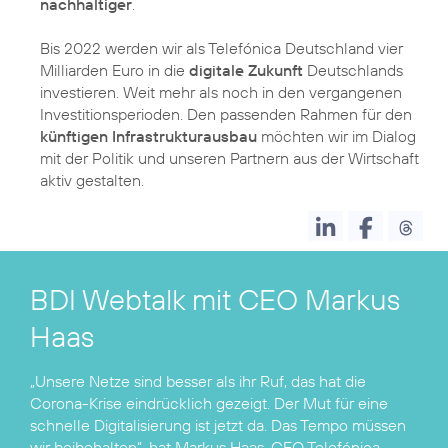
nachhaltiger
.
Bis 2022 werden wir als Telefónica Deutschland vier
Milliarden Euro in die
digitale Zukunft
Deutschlands
investieren. Weit mehr als noch in den vergangenen
Investitionsperioden. Den passenden Rahmen für den
künftigen Infrastrukturausbau
möchten wir im Dialog
mit der Politik und unseren Partnern aus der Wirtschaft
aktiv gestalten.
BDI Webtalk mit CEO Markus
Haas
„Unsere Netze sind besser als ihr Ruf, das hat die
Corona-Krise eindrücklich gezeigt. Der Mut für eine
schnelle Digitalisierung ist jetzt da. Das Tempo müssen
wir beibehalten“, hat Markus Haas, CEO Telefónica