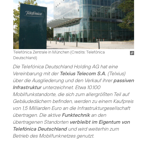
Telefónica Zentrale in München (
Credits: Telefónica
Deutschland
)
Die Telefónica Deutschland Holding AG hat eine
Vereinbarung mit der
Telxius Telecom S.A.
(Telxius)
über die Ausgliederung und den Verkauf ihrer
passiven
Infrastruktur
unterzeichnet. Etwa 10.100
Mobilfunkstandorte, die sich zum allergrößten Teil auf
Gebäudedächern befinden, werden zu einem Kaufpreis
von 1,5 Milliarden Euro an die Infrastrukturgesellschaft
übertragen. Die aktive
Funktechnik
an den
übertragenen Standorten
verbleibt im Eigentum von
Telefónica Deutschland
und wird weiterhin zum
Betrieb des Mobilfunknetzes genutzt.