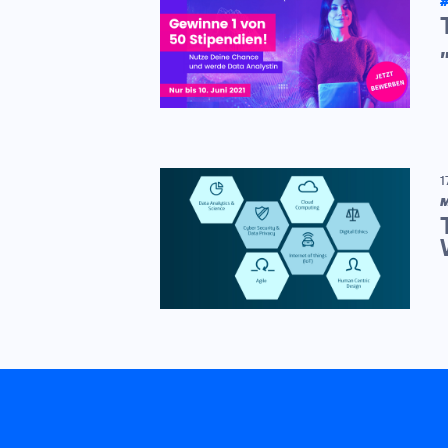
#
1
M