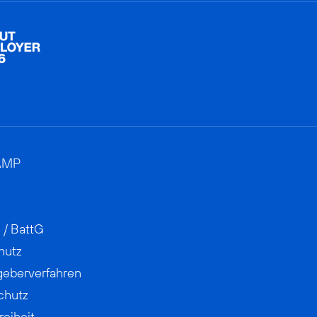
AMP
 / BattG
hutz
geberverfahren
chutz
reiheit