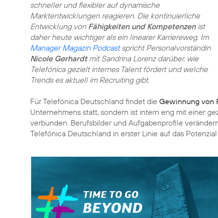
schneller und flexibler auf dynamische
Marktentwicklungen reagieren. Die kontinuierliche
Entwicklung von
Fähigkeiten und Kompetenzen
ist
daher heute wichtiger als ein linearer Karriereweg. Im
Manager Magazin Podcast
spricht Personalvorständin
Nicole Gerhardt
mit Sandrina Lorenz darüber, wie
Telefónica gezielt internes Talent fördert und welche
Trends es aktuell im Recruiting gibt.
Für Telefónica Deutschland findet die
Gewinnung von 
Unternehmens statt, sondern ist intern eng mit einer ge
verbunden. Berufsbilder und Aufgabenprofile verändern 
Telefónica Deutschland in erster Linie auf das Potenzia