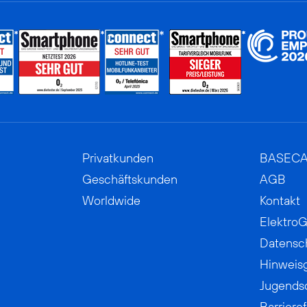
Privatkunden
BASEC
Geschäftskunden
AGB
Worldwide
Kontakt
ElektroG
Datensc
Hinweis
Jugends
Barrieref