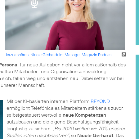
Jetzt anhören: Nicole Gerhardt im Manager Magazin Podcast
Personal
für neue Aufgaben nicht vor allem außerhalb des
zielten Mitarbeiter- und Organisationsentwicklung
sich, fallen weg und entstehen neu. Dabei setzen wir bei
l unserer Mannschaft.
Mit der KI-basierten internen Plattform
BEYOND
ermöglicht Telefónica es Mitarbeitern stärker als zuvor,
selbstgesteuert wertvolle
neue Kompetenzen
aufzubauen und die eigene Beschäftigungsfähigkeit
langfristig zu sichern.
„Bis 2020 wollen wir 70% unserer
Stellen intern nachbesetzen“
, so
Nicole Gerhardt
. Das