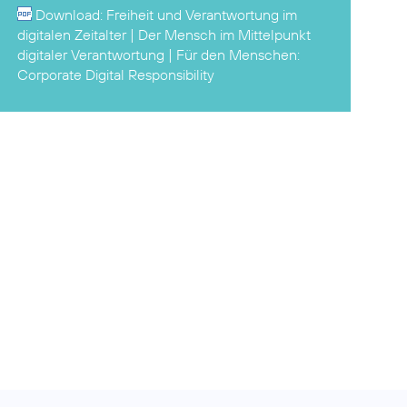
Download:
Freiheit und Verantwortung im
digitalen Zeitalter | Der Mensch im Mittelpunkt
digitaler Verantwortung
| Für den Menschen:
Corporate Digital Responsibility