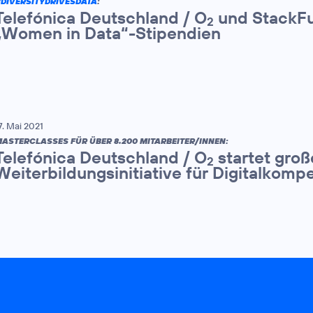
DIVERSITYDRIVESDATA
:
Telefónica Deutschland / O
und StackFu
2
„Women in Data“-Stipendien
7. Mai 2021
ASTERCLASSES FÜR ÜBER 8.200 MITARBEITER/INNEN:
Telefónica Deutschland / O
startet groß
2
Weiterbildungsinitiative für Digitalkom