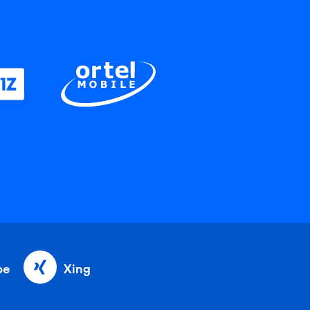
be
Xing