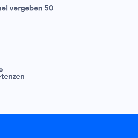
el vergeben 50
e
petenzen