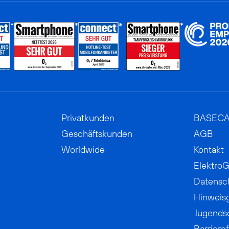
Privatkunden
BASEC
Geschäftskunden
AGB
Worldwide
Kontakt
ElektroG
Datensc
Hinweis
Jugends
Barrieref