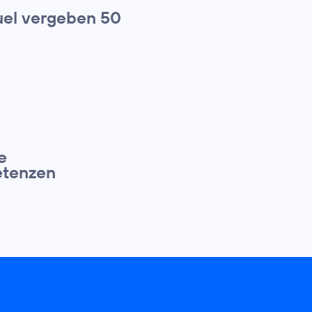
el vergeben 50
e
petenzen