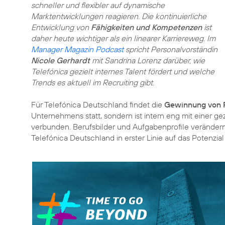
schneller und flexibler auf dynamische
Marktentwicklungen reagieren. Die kontinuierliche
Entwicklung von
Fähigkeiten und Kompetenzen
ist
daher heute wichtiger als ein linearer Karriereweg. Im
Manager Magazin Podcast
spricht Personalvorständin
Nicole Gerhardt
mit Sandrina Lorenz darüber, wie
Telefónica gezielt internes Talent fördert und welche
Trends es aktuell im Recruiting gibt.
Für Telefónica Deutschland findet die
Gewinnung von 
Unternehmens statt, sondern ist intern eng mit einer ge
verbunden. Berufsbilder und Aufgabenprofile verändern 
Telefónica Deutschland in erster Linie auf das Potenzia