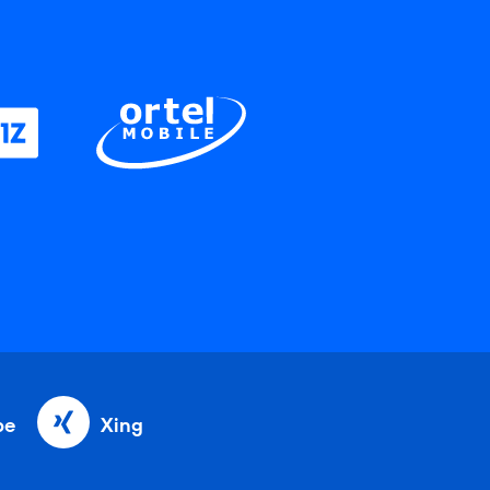
be
Xing