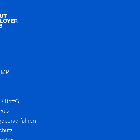
AMP
 / BattG
hutz
geberverfahren
chutz
reiheit