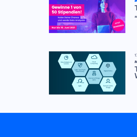
#
1
M