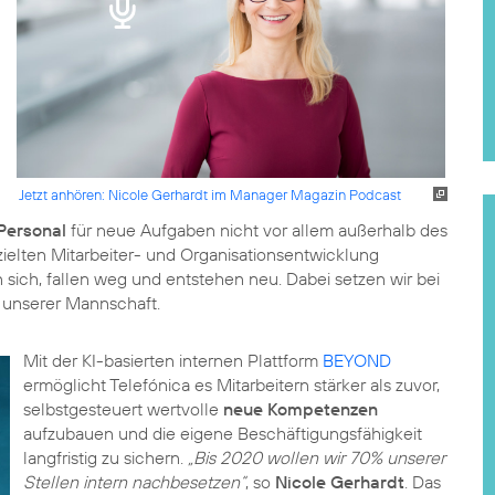
Jetzt anhören: Nicole Gerhardt im Manager Magazin Podcast
Personal
für neue Aufgaben nicht vor allem außerhalb des
zielten Mitarbeiter- und Organisationsentwicklung
sich, fallen weg und entstehen neu. Dabei setzen wir bei
l unserer Mannschaft.
Mit der KI-basierten internen Plattform
BEYOND
ermöglicht Telefónica es Mitarbeitern stärker als zuvor,
selbstgesteuert wertvolle
neue Kompetenzen
aufzubauen und die eigene Beschäftigungsfähigkeit
langfristig zu sichern.
„Bis 2020 wollen wir 70% unserer
Stellen intern nachbesetzen“
, so
Nicole Gerhardt
. Das