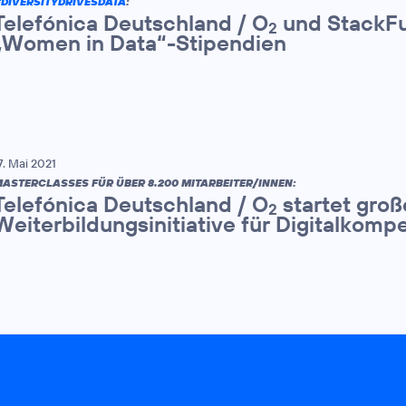
DIVERSITYDRIVESDATA
:
Telefónica Deutschland / O
und StackFu
2
„Women in Data“-Stipendien
7. Mai 2021
ASTERCLASSES FÜR ÜBER 8.200 MITARBEITER/INNEN:
Telefónica Deutschland / O
startet groß
2
Weiterbildungsinitiative für Digitalkom