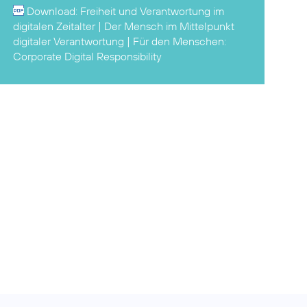
Download:
Freiheit und Verantwortung im
digitalen Zeitalter | Der Mensch im Mittelpunkt
digitaler Verantwortung
| Für den Menschen:
Corporate Digital Responsibility