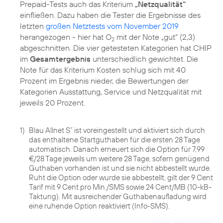
Prepaid-Tests auch das Kriterium
„Netzqualität“
einfließen. Dazu haben die Tester die Ergebnisse des
letzten
großen Netztests vom November 2019
herangezogen - hier hat O
mit der Note „gut“ (2,3)
2
abgeschnitten. Die vier getesteten Kategorien hat CHIP
im
Gesamtergebnis
unterschiedlich gewichtet. Die
Note für das Kriterium Kosten schlug sich mit 40
Prozent im Ergebnis nieder, die Bewertungen der
Kategorien Ausstattung, Service und Netzqualität mit
jeweils 20 Prozent.
1)
Blau Allnet S“ ist voreingestellt und aktiviert sich durch
das enthaltene Startguthaben für die ersten 28 Tage
automatisch. Danach erneuert sich die Option für 7,99
€/28 Tage jeweils um weitere 28 Tage, sofern genügend
Guthaben vorhanden ist und sie nicht abbestellt wurde.
Ruht die Option oder wurde sie abbestellt, gilt der 9 Cent
Tarif mit 9 Cent pro Min./SMS sowie 24 Cent/MB (10-kB-
Taktung). Mit ausreichender Guthabenaufladung wird
eine ruhende Option reaktiviert (Info-SMS).