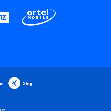
be
Xing