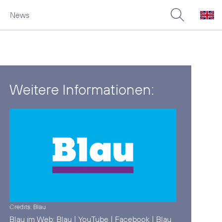
News
Weitere Informationen:
Credits: Blau
Blau im Web:
Blau
|
YouTube
|
Facebook
|
Blau