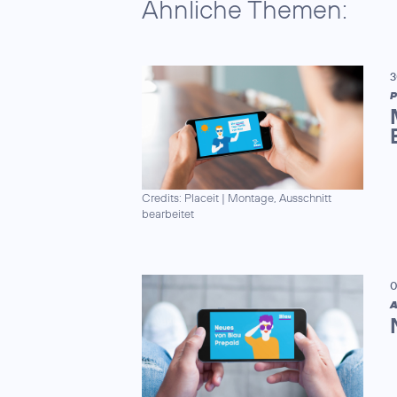
Ähnliche Themen:
3
P
Credits: Placeit
|
Montage, Ausschnitt
bearbeitet
0
A