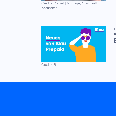
Credits: Placeit
|
Montage, Ausschnitt
bearbeitet
1
B
Credits: Blau