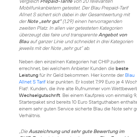
Vergleich
Prepaid-Tarife
von 20 relevanten
Mobilfunkanbietern getestet. Der Blau Prepaid-Tarif
Allnet S sichert sich dabei in der Gesamtwertung mit
der
Note „sehr gut“
(1,29) einen hervorragenden
zweiten Platz. In allen vier getesteten Kategorien
überzeugt das faire und transparente
Angebot von
Blau
auf ganzer Linie und schneidet in drei Kategorien
jeweils mit der Note „sehr gut“ ab.
Neben den einzelnen Kategorien hat CHIP zudem
errechnet, bei welchem Anbieter Kunden die
beste
Leistung
für ihr Geld bekommen. Hier konnte der
Blau
Allnet S Tarif
klar punkten. Er kostet 7,99 Euro je 4 Wo
Flat
. Kunden, die ihre alte Rufnummer vom Wettbewerb
1
Wechselgutschrift
. Bei einem Kaufpreis von einmalig 9
Starterpaket sind bereits 10 Euro Startguthaben enthal
einem sehr guten Service sicherte Blau die Note sehr g
Verhältnis.
„Die
Auszeichnung und sehr gute Bewertung im