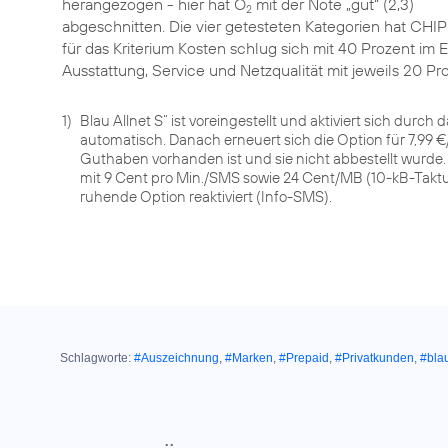
herangezogen - hier hat O
mit der Note „gut“ (2,3)
2
abgeschnitten. Die vier getesteten Kategorien hat CHI
für das Kriterium Kosten schlug sich mit 40 Prozent im
Ausstattung, Service und Netzqualität mit jeweils 20 Pr
1)
Blau Allnet S“ ist voreingestellt und aktiviert sich durc
automatisch. Danach erneuert sich die Option für 7,99 
Guthaben vorhanden ist und sie nicht abbestellt wurde. R
mit 9 Cent pro Min./SMS sowie 24 Cent/MB (10-kB-Takt
ruhende Option reaktiviert (Info-SMS).
Schlagworte:
#Auszeichnung
,
#Marken
,
#Prepaid
,
#Privatkunden
,
#bla