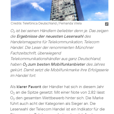
Credits: Telefónica Deutschland / Fernanda Vilela
O
ist bei seinen Händlern beliebter denn je. Das zeigen
2
die
Ergebnisse der neuesten Leserwahl
des
Handelsmagazins für Telekommunikation, Telecom
Handel. Die Leser der renommierten Münchner
Fachzeitschrift, überwiegend
Telekommunikationshändler aus ganz Deutschland,
haben
O
zum besten Mobilfunkanbieter
des Jahres
2
gekürt. Damit setzt die Mobilfunkmarke ihre Erfolgsserie
im Handel fort.
Als
klarer Favorit
der Händler hat sich in diesem Jahr
O
an die Spitze gesetzt. Mit einer Note von 2,82 lässt
2
O
den gesamten Wettbewerb hinter sich. Die Marke
2
führt auch acht der Kategorien als Sieger an. Die
Leserwahl der Telecom Handel ist ein Indikator für die