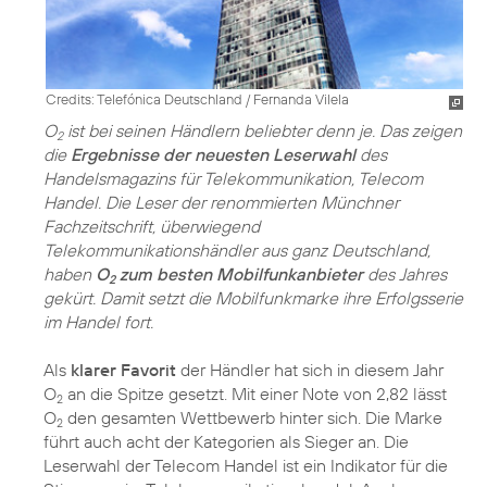
Credits: Telefónica Deutschland / Fernanda Vilela
O
ist bei seinen Händlern beliebter denn je. Das zeigen
2
die
Ergebnisse der neuesten Leserwahl
des
Handelsmagazins für Telekommunikation, Telecom
Handel. Die Leser der renommierten Münchner
Fachzeitschrift, überwiegend
Telekommunikationshändler aus ganz Deutschland,
haben
O
zum besten Mobilfunkanbieter
des Jahres
2
gekürt. Damit setzt die Mobilfunkmarke ihre Erfolgsserie
im Handel fort.
Als
klarer Favorit
der Händler hat sich in diesem Jahr
O
an die Spitze gesetzt. Mit einer Note von 2,82 lässt
2
O
den gesamten Wettbewerb hinter sich. Die Marke
2
führt auch acht der Kategorien als Sieger an. Die
Leserwahl der Telecom Handel ist ein Indikator für die