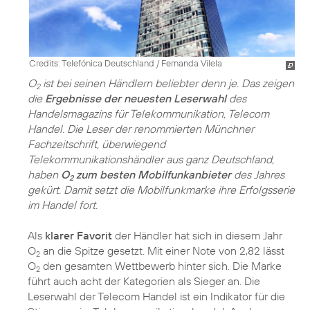
Credits: Telefónica Deutschland / Fernanda Vilela
O
ist bei seinen Händlern beliebter denn je. Das zeigen
2
die
Ergebnisse der neuesten Leserwahl
des
Handelsmagazins für Telekommunikation, Telecom
Handel. Die Leser der renommierten Münchner
Fachzeitschrift, überwiegend
Telekommunikationshändler aus ganz Deutschland,
haben
O
zum besten Mobilfunkanbieter
des Jahres
2
gekürt. Damit setzt die Mobilfunkmarke ihre Erfolgsserie
im Handel fort.
Als
klarer Favorit
der Händler hat sich in diesem Jahr
O
an die Spitze gesetzt. Mit einer Note von 2,82 lässt
2
O
den gesamten Wettbewerb hinter sich. Die Marke
2
führt auch acht der Kategorien als Sieger an. Die
Leserwahl der Telecom Handel ist ein Indikator für die