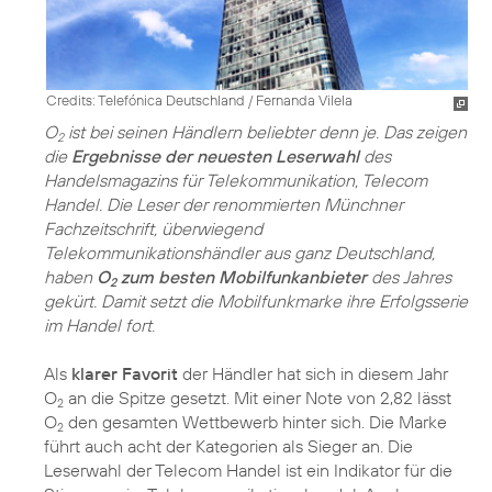
Credits: Telefónica Deutschland / Fernanda Vilela
O
ist bei seinen Händlern beliebter denn je. Das zeigen
2
die
Ergebnisse der neuesten Leserwahl
des
Handelsmagazins für Telekommunikation, Telecom
Handel. Die Leser der renommierten Münchner
Fachzeitschrift, überwiegend
Telekommunikationshändler aus ganz Deutschland,
haben
O
zum besten Mobilfunkanbieter
des Jahres
2
gekürt. Damit setzt die Mobilfunkmarke ihre Erfolgsserie
im Handel fort.
Als
klarer Favorit
der Händler hat sich in diesem Jahr
O
an die Spitze gesetzt. Mit einer Note von 2,82 lässt
2
O
den gesamten Wettbewerb hinter sich. Die Marke
2
führt auch acht der Kategorien als Sieger an. Die
Leserwahl der Telecom Handel ist ein Indikator für die